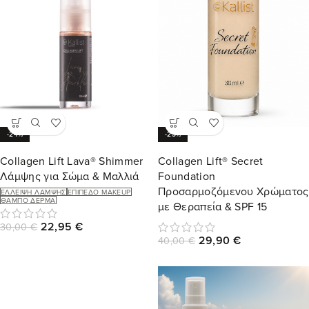
-24%
-25%
Collagen Lift Lava® Shimmer
Collagen Lift® Secret
Λάμψης για Σώμα & Μαλλιά
Foundation
Προσαρμοζόμενου Χρώματος
ΈΛΛΕΙΨΗ ΛΆΜΨΗΣ
ΕΠΊΠΕΔΟ MAKEUP
ΘΑΜΠΌ ΔΈΡΜΑ
με Θεραπεία & SPF 15
22,95
€
30,00
€
29,90
€
40,00
€