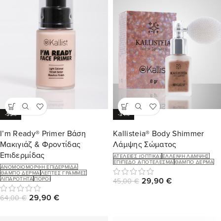
-53%
-34%
I’m Ready® Primer Βάση
Kallisteia® Body Shimmer
Μακιγιάζ & Φροντίδας
Λάμψης Σώματος
Επιδερμίδας
ΑΤΈΛΕΙΕΣ (ΟΠΤΙΚΆ)
ΈΛΛΕΙΨΗ ΛΆΜΨΗΣ
ΕΠΊΠΕΔΟ ΑΠΟΤΈΛΕΣΜΑ
ΘΑΜΠΌ ΔΈΡΜΑ
ΑΝΟΜΟΙΌΜΟΡΦΗ ΕΠΙΔΕΡΜΊΔΑ
ΘΑΜΠΌ ΔΈΡΜΑ
ΛΕΠΤΈΣ ΓΡΑΜΜΈΣ
ΛΙΠΑΡΌΤΗΤΑ
ΠΌΡΟΙ
29,90
€
45,00
€
29,90
€
64,00
€