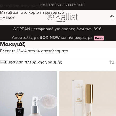
✆
2314028050 / 6934713410
Μετάβαση στην πλοήγηση
Μετάβαση στο κύριο περιεχόμενο
ΜΕΝΟΎ
ΔΩΡΕΑΝ μεταφορικά για αγορές άνω των
39€
!
Αποστολές με
ΒΟΧ ΝΟW
και πληρωμές με
Μακιγιάζ
Βλέπετε 13–14 από 14 αποτελέσματα
Εμφάνιση πλευρικής γραμμής