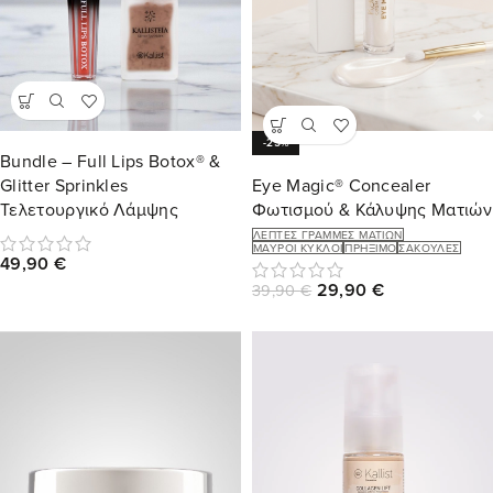
-25%
Bundle – Full Lips Botox® &
Eye Magic® Concealer
Glitter Sprinkles
Φωτισμού & Κάλυψης Ματιών
Τελετουργικό Λάμψης
ΛΕΠΤΈΣ ΓΡΑΜΜΈΣ ΜΑΤΙΏΝ
ΜΑΎΡΟΙ ΚΎΚΛΟΙ
ΠΡΉΞΙΜΟ
ΣΑΚΟΎΛΕΣ
49,90
€
29,90
€
39,90
€