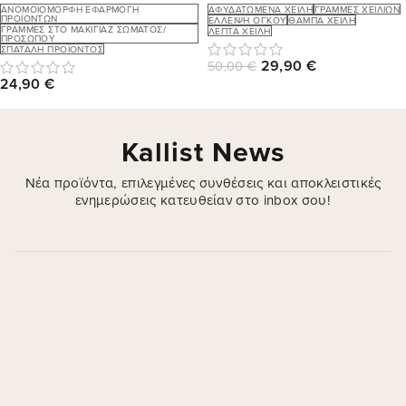
ΑΝΟΜΟΙΌΜΟΡΦΗ ΕΦΑΡΜΟΓΉ
ΑΦΥΔΑΤΩΜΈΝΑ ΧΕΊΛΗ
ΓΡΑΜΜΈΣ ΧΕΙΛΙΏΝ
ΠΡΟΪΌΝΤΩΝ
ΈΛΛΕΙΨΗ ΌΓΚΟΥ
ΘΑΜΠΆ ΧΕΊΛΗ
ΓΡΑΜΜΈΣ ΣΤΟ ΜΑΚΙΓΙΆΖ ΣΏΜΑΤΟΣ/
ΛΕΠΤΆ ΧΕΊΛΗ
ΠΡΟΣΏΠΟΥ
ΣΠΑΤΆΛΗ ΠΡΟΪΌΝΤΟΣ
29,90
€
50,00
€
24,90
€
Kallist News
Νέα προϊόντα, επιλεγμένες συνθέσεις και αποκλειστικές
ενημερώσεις κατευθείαν στο inbox σου!