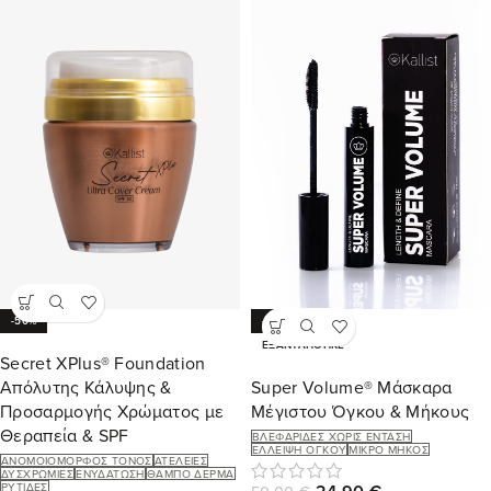
-50%
-50%
ΕΞΑΝΤΛΉΘΗΚΕ
Secret XPlus® Foundation
Απόλυτης Κάλυψης &
Super Volume® Μάσκαρα
Προσαρμογής Χρώματος με
Μέγιστου Όγκου & Μήκους
Θεραπεία & SPF
ΒΛΕΦΑΡΊΔΕΣ ΧΩΡΊΣ ΈΝΤΑΣΗ
ΈΛΛΕΙΨΗ ΌΓΚΟΥ
ΜΙΚΡΌ ΜΉΚΟΣ
ΑΝΟΜΟΙΌΜΟΡΦΟΣ ΤΌΝΟΣ
ΑΤΈΛΕΙΕΣ
ΔΥΣΧΡΩΜΊΕΣ
ΕΝΥΔΆΤΩΣΗ
ΘΑΜΠΌ ΔΈΡΜΑ
ΡΥΤΊΔΕΣ