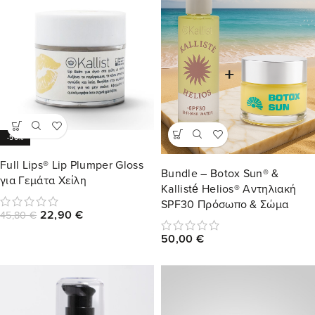
-50%
Full Lips® Lip Plumper Gloss
Bundle – Botox Sun® &
για Γεμάτα Χείλη
Kallisté Helios® Αντηλιακή
SPF30 Πρόσωπο & Σώμα
22,90
€
45,80
€
50,00
€