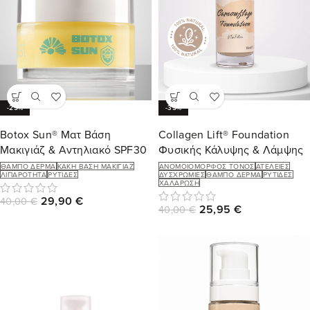
-25%
-35%
Botox Sun® Ματ Βάση
Collagen Lift® Foundation
Μακιγιάζ & Αντηλιακό SPF30
Φυσικής Κάλυψης & Λάμψης
ΘΑΜΠΌ ΔΈΡΜΑ
ΚΑΚΉ ΒΆΣΗ ΜΑΚΙΓΙΆΖ
ΑΝΟΜΟΙΌΜΟΡΦΟΣ ΤΌΝΟΣ
ΑΤΈΛΕΙΕΣ
ΛΙΠΑΡΌΤΗΤΑ
ΡΥΤΊΔΕΣ
ΔΥΣΧΡΩΜΊΕΣ
ΘΑΜΠΌ ΔΈΡΜΑ
ΡΥΤΊΔΕΣ
ΧΑΛΆΡΩΣΗ
29,90
€
40,00
€
25,95
€
40,00
€