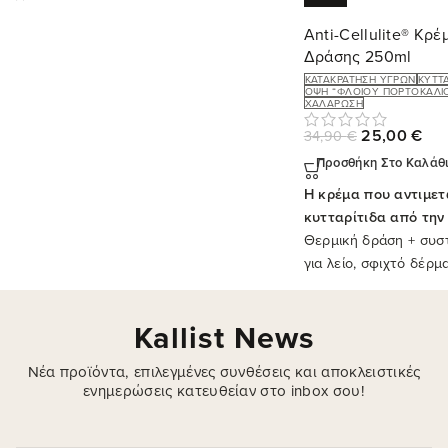
Anti-Cellulite® Κρέ
Δράσης 250ml
ΚΑΤΑΚΡΆΤΗΣΗ ΥΓΡΏΝ
ΚΥΤΤΑ
ΌΨΗ “ΦΛΟΙΟΎ ΠΟΡΤΟΚΑΛΙ
ΧΑΛΆΡΩΣΗ
25,00
€
34,90
€
Προσθήκη Στο Καλάθ
Η κρέμα που αντιμετ
κυτταρίτιδα από τη
Θερμική δράση + συστ
για λείο, σφιχτό δέρμ
αντικυτταριδικό της Ka
Kallist News
Νέα προϊόντα, επιλεγμένες συνθέσεις και αποκλειστικές
ενημερώσεις κατευθείαν στο inbox σου!