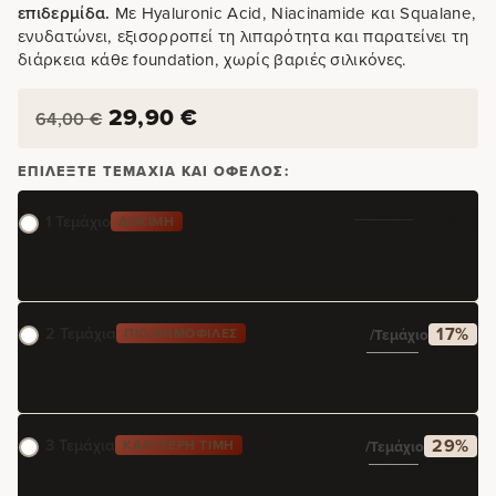
επιδερμίδα.
Με Hyaluronic Acid, Niacinamide και Squalane,
ενυδατώνει, εξισορροπεί τη λιπαρότητα και παρατείνει τη
διάρκεια κάθε foundation, χωρίς βαριές σιλικόνες.
29,90
€
64,00
€
ΕΠΙΛΈΞΤΕ ΤΕΜΆΧΙΑ ΚΑΙ ΌΦΕΛΟΣ:
64,00
€
29,90
€
1 Τεμάχιο
ΔΟΚΙΜΉ
2 Τεμάχια
17%
ΠΙΟ ΔΗΜΟΦΙΛΈΣ
24,95
€
/τεμάχιο
49,90
€
59,80
€
3 Τεμάχια
29%
ΚΑΛΎΤΕΡΗ ΤΙΜΉ
21,33
€
/τεμάχιο
64,00
€
89,70
€