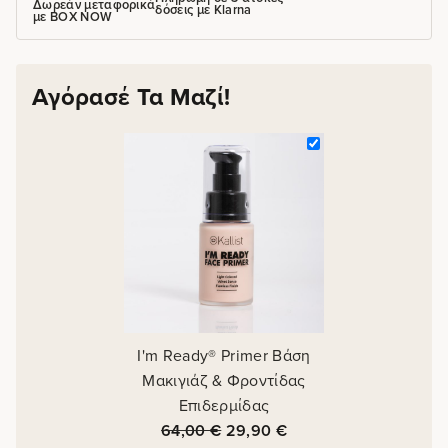
Δωρεάν μεταφορικά
δόσεις με Klarna
με BOX NOW
Αγόρασέ Τα Μαζί!
I'm Ready® Primer Βάση
Μακιγιάζ & Φροντίδας
Επιδερμίδας
64,00
€
29,90
€