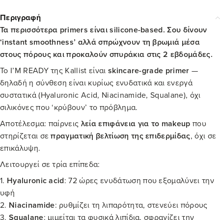
Περιγραφή
Τα περισσότερα primers είναι silicone-based. Σου δίνουν
‘instant smoothness’ αλλά σπρώχνουν τη βρωμιά μέσα
στους πόρους και προκαλούν σπυράκια στις 2 εβδομάδες.
Το I’M READY της Kallist είναι
skincare-grade primer
—
δηλαδή η σύνθεση είναι κυρίως ενυδατικά και ενεργά
συστατικά (Hyaluronic Acid, Niacinamide, Squalane), όχι
σιλικόνες που ‘κρύβουν’ το πρόβλημα.
Αποτέλεσμα: παίρνεις
λεία επιφάνεια για το makeup
που
στηρίζεται σε
πραγματική βελτίωση της επιδερμίδας
, όχι σε
επικάλυψη.
Λειτουργεί σε τρία επίπεδα:
1.
Hyaluronic acid
: 72 ώρες ενυδάτωση που εξομαλύνει την
υφή
2.
Niacinamide
: ρυθμίζει τη λιπαρότητα, στενεύει πόρους
3.
Squalane
: μιμείται τα φυσικά λιπίδια, σφραγίζει την