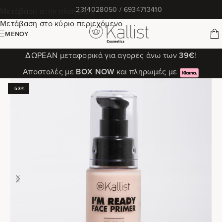
✆
2314028050 / 6934713410
Μετάβαση στην πλοήγηση
Μετάβαση στο κύριο περιεχόμενο
ΜΕΝΟΎ
ΔΩΡΕΑΝ μεταφορικά για αγορές άνω των
39€
!
Αποστολές με
ΒΟΧ ΝΟW
και πληρωμές με
-53%