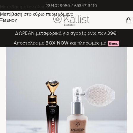
✆
2314028050 / 6934713410
Μετάβαση στην πλοήγηση
Μετάβαση στο κύριο περιεχόμενο
ΜΕΝΟΎ
ΔΩΡΕΑΝ μεταφορικά για αγορές άνω των
39€
!
Αποστολές με
ΒΟΧ ΝΟW
και πληρωμές με