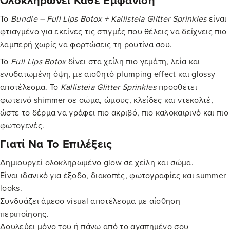
Ολοκληρώνει Κάθε Εμφάνιση
Το
Bundle – Full Lips Botox + Kallisteia Glitter Sprinkles
είναι
φτιαγμένο για εκείνες τις στιγμές που θέλεις να δείχνεις πιο
λαμπερή χωρίς να φορτώσεις τη ρουτίνα σου.
Το
Full Lips Botox
δίνει στα χείλη πιο γεμάτη, λεία και
ενυδατωμένη όψη, με αισθητό plumping effect και glossy
αποτέλεσμα. Το
Kallisteia Glitter Sprinkles
προσθέτει
φωτεινό shimmer σε σώμα, ώμους, κλείδες και ντεκολτέ,
ώστε το δέρμα να γράφει πιο ακριβό, πιο καλοκαιρινό και πιο
φωτογενές.
Γιατί Να Το Επιλέξεις
Δημιουργεί ολοκληρωμένο glow σε χείλη και σώμα.
Είναι ιδανικό για έξοδο, διακοπές, φωτογραφίες και summer
looks.
Συνδυάζει άμεσο visual αποτέλεσμα με αίσθηση
περιποίησης.
Δουλεύει μόνο του ή πάνω από το αγαπημένο σου