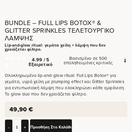
BUNDLE – FULL LIPS BOTOX® &
GLITTER SPRINKLES ΤΕΛΕΤΟΥΡΓΙΚΌ
ΛΆΜΨΗΣ
Lip-and-glow ritual: γεμάτα χείλη + λάμψη που δεν
χρειάζεται φίλτρο.
Βασισμένο σε 500
4.99 / 5
επαληθευμένες κριτικές
Εξαιρετικό
Ολοκληρωμένο lip-and-glow ritual: Full Lips Botox® για
γεμάτα, υγρά χείλη με plumping effect και Glitter Sprinkles
για εντυπωσιακή λάμψη που ολοκληρώνει κάθε εμφάνιση.
Το glow duo που δεν χρειάζεται φίλτρο.
49,90
€
Προσθήκη Στο Καλάθι
-
+