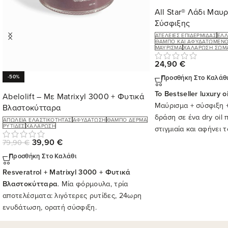
All Star® Λάδι Μαυ
Σύσφιξης
ΑΤΈΛΕΙΕΣ ΕΠΙΔΕΡΜΊΔΑΣ
ΈΛΛ
ΘΑΜΠΌ ΚΑΙ ΑΦΥΔΑΤΩΜΈΝΟ
ΜΑΎΡΙΣΜΑ
ΧΑΛΆΡΩΣΗ ΣΏΜ
24,90
€
Προσθήκη Στο Καλάθ
-50%
Το Bestseller luxury o
Abelolift – Με Matrixyl 3000 + Φυτικά
Μαύρισμα + σύσφιξη +
Βλαστοκύτταρα
δράση σε ένα dry oil
ΑΠΏΛΕΙΑ ΕΛΑΣΤΙΚΌΤΗΤΑΣ
ΑΦΥΔΆΤΩΣΗ
ΘΑΜΠΌ ΔΈΡΜΑ
ΡΥΤΊΔΕΣ
ΧΑΛΆΡΩΣΗ
στιγμιαία και αφήνει 
και λαμπερό.
39,90
€
79,90
€
Προσθήκη Στο Καλάθι
Resveratrol + Matrixyl 3000 + Φυτικά
Βλαστοκύτταρα
. Μία φόρμουλα, τρία
αποτελέσματα: λιγότερες ρυτίδες, 24ωρη
ενυδάτωση, ορατή σύσφιξη.