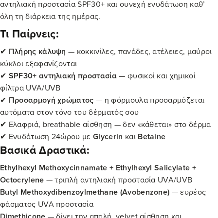
αντηλιακή προστασία SPF30+ και συνεχή ενυδάτωση καθ’
όλη τη διάρκεια της ημέρας.
Τι Παίρνεις:
✔
Πλήρης κάλυψη
— κοκκινίλες, πανάδες, ατέλειες, μαύροι
κύκλοι εξαφανίζονται
✔
SPF30+ αντηλιακή προστασία
— φυσικοί και χημικοί
φίλτρα UVA/UVB
✔
Προσαρμογή χρώματος
— η φόρμουλα προσαρμόζεται
αυτόματα στον τόνο του δέρματός σου
✔ Ελαφριά, breathable αίσθηση — δεν «κάθεται» στο δέρμα
✔ Ενυδάτωση 24ώρου με
Glycerin
και
Betaine
Βασικά Δραστικά:
Ethylhexyl Methoxycinnamate + Ethylhexyl Salicylate +
Octocrylene
— τριπλή αντηλιακή προστασία UVA/UVB
Butyl Methoxydibenzoylmethane (Avobenzone)
— ευρέος
φάσματος UVA προστασία
Dimethicone
— δίνει την απαλή, velvet αίσθηση και