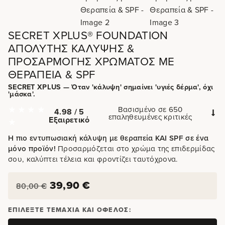
SECRET XPLUS® FOUNDATION
ΑΠΌΛΥΤΗΣ ΚΆΛΥΨΗΣ &
ΠΡΟΣΑΡΜΟΓΉΣ ΧΡΏΜΑΤΟΣ ΜΕ
ΘΕΡΑΠΕΊΑ & SPF
SECRET XPLUS — Όταν 'κάλυψη' σημαίνει 'υγιές δέρμα', όχι
'μάσκα'.
Βασισμένο σε 650
4.98 / 5
επαληθευμένες κριτικές
Εξαιρετικό
Η πιο εντυπωσιακή κάλυψη με θεραπεία ΚΑΙ SPF σε ένα
μόνο προϊόν!
Προσαρμόζεται στο χρώμα της επιδερμίδας
σου, καλύπτει τέλεια και φροντίζει ταυτόχρονα.
39,90
€
80,00
€
ΕΠΙΛΈΞΤΕ ΤΕΜΆΧΙΑ ΚΑΙ ΌΦΕΛΟΣ: