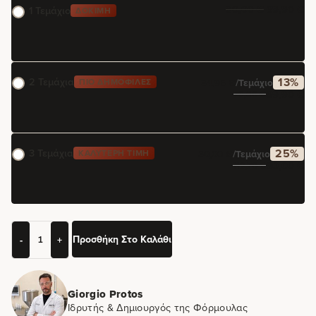
80,00
€
39,90
€
1 Τεμάχιο
ΔΟΚΙΜΉ
2 Τεμάχια
13%
ΠΙΟ ΔΗΜΟΦΙΛΈΣ
34,95
€
/τεμάχιο
69,90
€
79,80
€
3 Τεμάχια
25%
ΚΑΛΎΤΕΡΗ ΤΙΜΉ
30,00
€
/τεμάχιο
90,00
€
119,70
€
Προσθήκη Στο Καλάθι
-
+
Giorgio Protos
Ιδρυτής & Δημιουργός της Φόρμουλας