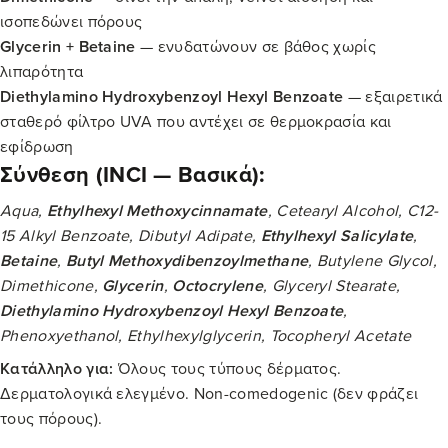
ισοπεδώνει πόρους
Glycerin + Betaine
— ενυδατώνουν σε βάθος χωρίς
λιπαρότητα
Diethylamino Hydroxybenzoyl Hexyl Benzoate
— εξαιρετικά
σταθερό φίλτρο UVA που αντέχει σε θερμοκρασία και
εφίδρωση
Σύνθεση (INCI — Βασικά):
Aqua,
Ethylhexyl Methoxycinnamate
, Cetearyl Alcohol, C12-
15 Alkyl Benzoate, Dibutyl Adipate,
Ethylhexyl Salicylate
,
Betaine
,
Butyl Methoxydibenzoylmethane
, Butylene Glycol,
Dimethicone,
Glycerin
,
Octocrylene
, Glyceryl Stearate,
Diethylamino Hydroxybenzoyl Hexyl Benzoate
,
Phenoxyethanol, Ethylhexylglycerin, Tocopheryl Acetate
Κατάλληλο για:
Όλους τους τύπους δέρματος.
Δερματολογικά ελεγμένο. Non-comedogenic (δεν φράζει
τους πόρους).