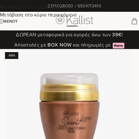
✆
2314028050 / 6934713410
Μετάβαση στην πλοήγηση
Μετάβαση στο κύριο περιεχόμενο
ΜΕΝΟΎ
ΔΩΡΕΑΝ μεταφορικά για αγορές άνω των
39€
!
Αποστολές με
ΒΟΧ ΝΟW
και πληρωμές με
-50%