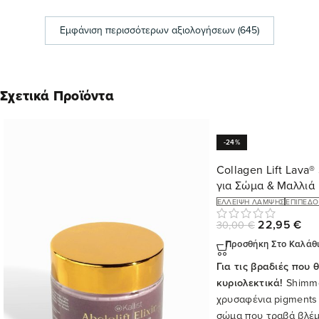
Εμφάνιση περισσότερων αξιολογήσεων (645)
Σχετικά Προϊόντα
-24%
Collagen Lift Lava
για Σώμα & Μαλλιά
ΈΛΛΕΙΨΗ ΛΆΜΨΗΣ
ΕΠΊΠΕΔΟ
22,95
€
30,00
€
Προσθήκη Στο Καλάθ
Για τις βραδιές που 
κυριολεκτικά!
Shimme
χρυσαφένια pigments
σώμα που τραβά βλέμ