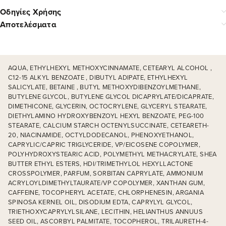
Οδηγίες Χρήσης
Αποτελέσματα
AQUA, ETHYLHEXYL METHOXYCINNAMATE, CETEARYL ALCOHOL ,
C12-15 ALKYL BENZOATE , DIBUTYL ADIPATE, ETHYLHEXYL
SALICYLATE, BETAINE , BUTYL METHOXYDIBENZOYLMETHANE,
BUTYLENE GLYCOL, BUTYLENE GLYCOL DICAPRYLATE/DICAPRATE,
DIMETHICONE, GLYCERIN, OCTOCRYLENE, GLYCERYL STEARATE,
DIETHYLAMINO HYDROXYBENZOYL HEXYL BENZOATE, PEG-100
STEARATE, CALCIUM STARCH OCTENYLSUCCINATE, CETEARETH-
20, NIACINAMIDE, OCTYLDODECANOL, PHENOXYETHANOL,
CAPRYLIC/CAPRIC TRIGLYCERIDE, VP/EICOSENE COPOLYMER,
POLYHYDROXYSTEARIC ACID, POLYMETHYL METHACRYLATE, SHEA
BUTTER ETHYL ESTERS, HDI/TRIMETHYLOL HEXYLLACTONE
CROSSPOLYMER, PARFUM, SORBITAN CAPRYLATE, AMMONIUM
ACRYLOYLDIMETHYLTAURATE/VP COPOLYMER, XANTHAN GUM,
CAFFEINE, TOCOPHERYL ACETATE, CHLORPHENESIN, ARGANIA
SPINOSA KERNEL OIL, DISODIUM EDTA, CAPRYLYL GLYCOL,
TRIETHOXYCAPRYLYLSILANE, LECITHIN, HELIANTHUS ANNUUS
SEED OIL, ASCORBYL PALMITATE, TOCOPHEROL, TRILAURETH-4-