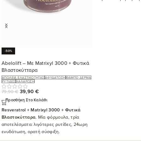
-50%
Abelolift – Με Matrixyl 3000 + Φυτικά
Βλαστοκύτταρα
ΑΠΏΛΕΙΑ ΕΛΑΣΤΙΚΌΤΗΤΑΣ
ΑΦΥΔΆΤΩΣΗ
ΘΑΜΠΌ ΔΈΡΜΑ
ΡΥΤΊΔΕΣ
ΧΑΛΆΡΩΣΗ
39,90
€
79,90
€
Προσθήκη Στο Καλάθι
Resveratrol + Matrixyl 3000 + Φυτικά
Βλαστοκύτταρα
. Μία φόρμουλα, τρία
αποτελέσματα: λιγότερες ρυτίδες, 24ωρη
ενυδάτωση, ορατή σύσφιξη.