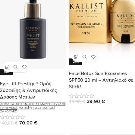
-20%
-50%
Face Botox Sun Exosomes
SPF50 20 ml – Αντιηλιακό σε
Eye Lift Prestige® Ορός
Stick!
Σύσφιξης & Αντιρυτιδικής
Δράσης Ματιών
39,90
€
49,90
€
ΑΠΏΛΕΙΑ ΦΩΤΕΙΝΌΤΗΤΑΣ
ΜΑΎΡΟΙ ΚΎΚΛΟΙ
ΠΡΗΣΜΈΝΑ ΜΆΤΙΑ
ΡΥΤΊΔΕΣ ΜΑΤΙΏΝ
ΣΑΚΟΎΛΕΣ
70,00
€
140,00
€