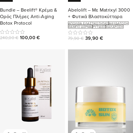
Bundle – Beelift® Κρέμα &
Abelolift – Με Matrixyl 3000
Ορός Πλήρες Anti-Aging
+ Φυτικά Βλαστοκύτταρα
Botox Protocol
ΑΠΏΛΕΙΑ ΕΛΑΣΤΙΚΌΤΗΤΑΣ
ΑΦΥΔΆΤΩΣΗ
ΘΑΜΠΌ ΔΈΡΜΑ
ΡΥΤΊΔΕΣ
ΧΑΛΆΡΩΣΗ
100,00
€
240,00
€
39,90
€
79,90
€