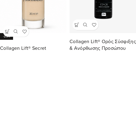
-25%
Collagen Lift® Ορός Σύσφιξης
Collagen Lift® Secret
& Ανόρθωσης Προσώπου
Foundation
ΑΠΏΛΕΙΑ ΕΛΑΣΤΙΚΌΤΗΤΑΣ
ΘΑΜΠΌ ΔΈΡΜΑ
ΛΕΠΤΈΣ ΓΡΑΜΜΈΣ
ΜΑΎΡΟΙ ΚΎΚΛΟΙ
Προσαρμοζόμενου Χρώματος
ΠΡΉΞΙΜΟ ΜΑΤΙΏΝ
ΡΥΤΊΔΕΣ
ΧΑΛΆΡΩΣΗ
με Θεραπεία & SPF 15
24,90
€
29,90
€
40,00
€