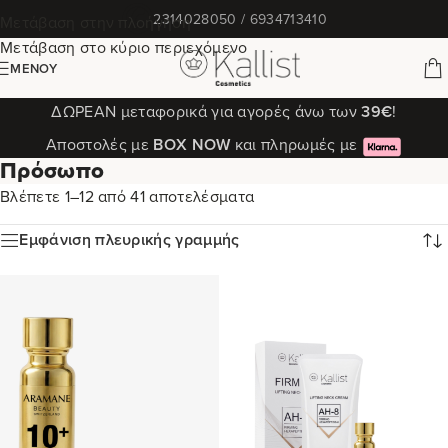
✆
2314028050 / 6934713410
Μετάβαση στην πλοήγηση
Μετάβαση στο κύριο περιεχόμενο
ΜΕΝΟΎ
ΔΩΡΕΑΝ μεταφορικά για αγορές άνω των
39€
!
Αποστολές με
ΒΟΧ ΝΟW
και πληρωμές με
Πρόσωπο
Βλέπετε 1–12 από 41 αποτελέσματα
Εμφάνιση πλευρικής γραμμής