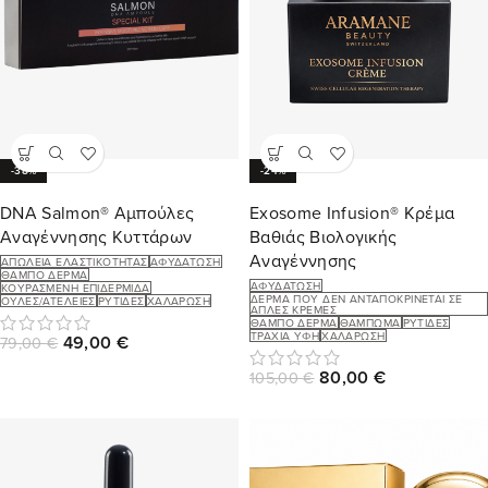
-38%
-24%
DNA Salmon® Αμπούλες
Exosome Infusion® Κρέμα
Αναγέννησης Κυττάρων
Βαθιάς Βιολογικής
Αναγέννησης
ΑΠΏΛΕΙΑ ΕΛΑΣΤΙΚΌΤΗΤΑΣ
ΑΦΥΔΆΤΩΣΗ
ΘΑΜΠΌ ΔΈΡΜΑ
ΑΦΥΔΆΤΩΣΗ
ΚΟΥΡΑΣΜΈΝΗ ΕΠΙΔΕΡΜΊΔΑ
ΔΈΡΜΑ ΠΟΥ ΔΕΝ ΑΝΤΑΠΟΚΡΊΝΕΤΑΙ ΣΕ
ΟΥΛΈΣ/ΑΤΈΛΕΙΕΣ
ΡΥΤΊΔΕΣ
ΧΑΛΆΡΩΣΗ
ΑΠΛΈΣ ΚΡΈΜΕΣ
ΘΑΜΠΌ ΔΈΡΜΑ
ΘΆΜΠΩΜΑ
ΡΥΤΊΔΕΣ
ΤΡΑΧΙΆ ΥΦΉ
ΧΑΛΆΡΩΣΗ
49,00
€
79,00
€
80,00
€
105,00
€