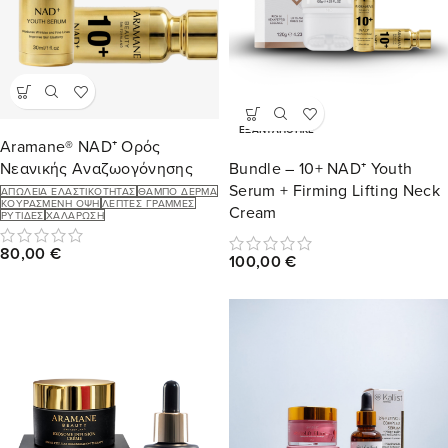
ΕΞΑΝΤΛΉΘΗΚΕ
Aramane® NAD⁺ Ορός
Νεανικής Αναζωογόνησης
Bundle – 10+ NAD⁺ Youth
Serum + Firming Lifting Neck
ΑΠΏΛΕΙΑ ΕΛΑΣΤΙΚΌΤΗΤΑΣ
ΘΑΜΠΌ ΔΈΡΜΑ
ΚΟΥΡΑΣΜΈΝΗ ΌΨΗ
ΛΕΠΤΈΣ ΓΡΑΜΜΈΣ
Cream
ΡΥΤΊΔΕΣ
ΧΑΛΆΡΩΣΗ
80,00
€
100,00
€