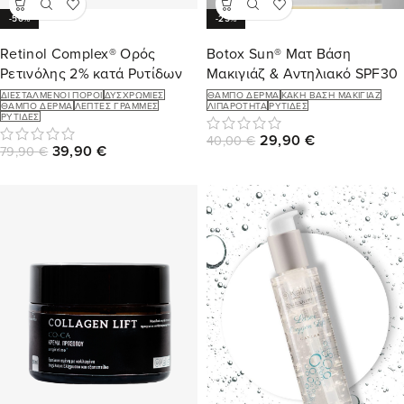
-50%
-25%
Retinol Complex® Ορός
Botox Sun® Ματ Βάση
Ρετινόλης 2% κατά Ρυτίδων
Μακιγιάζ & Αντηλιακό SPF30
ΔΙΕΣΤΑΛΜΈΝΟΙ ΠΌΡΟΙ
ΔΥΣΧΡΩΜΊΕΣ
ΘΑΜΠΌ ΔΈΡΜΑ
ΚΑΚΉ ΒΆΣΗ ΜΑΚΙΓΙΆΖ
ΘΑΜΠΌ ΔΈΡΜΑ
ΛΕΠΤΈΣ ΓΡΑΜΜΈΣ
ΛΙΠΑΡΌΤΗΤΑ
ΡΥΤΊΔΕΣ
ΡΥΤΊΔΕΣ
29,90
€
40,00
€
39,90
€
79,90
€