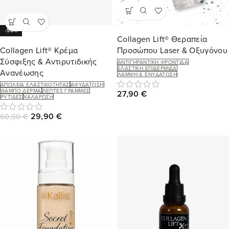
-50%
Collagen Lift® Θεραπεία
Collagen Lift® Κρέμα
Προσώπου Laser & Οξυγόνου
Σύσφιξης & Αντιρυτιδικής
ΑΝΤΙΓΗΡΑΝΤΙΚΉ ΦΡΟΝΤΊΔΑ
ΕΛΑΣΤΙΚΉ ΕΠΙΔΕΡΜΊΔΑ
Ανανέωσης
ΛΆΜΨΗ & ΕΝΥΔΆΤΩΣΗ
ΑΠΏΛΕΙΑ ΕΛΑΣΤΙΚΌΤΗΤΑΣ
ΑΦΥΔΆΤΩΣΗ
ΘΑΜΠΌ ΔΈΡΜΑ
ΛΕΠΤΈΣ ΓΡΑΜΜΈΣ
27,90
€
ΡΥΤΊΔΕΣ
ΧΑΛΆΡΩΣΗ
29,90
€
60,00
€