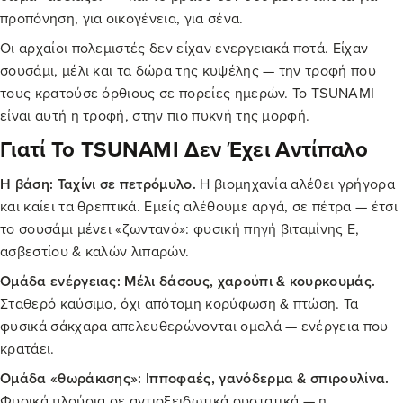
προπόνηση, για οικογένεια, για σένα.
Οι αρχαίοι πολεμιστές δεν είχαν ενεργειακά ποτά. Είχαν
σουσάμι, μέλι και τα δώρα της κυψέλης — την τροφή που
τους κρατούσε όρθιους σε πορείες ημερών. Το TSUNAMI
είναι αυτή η τροφή, στην πιο πυκνή της μορφή.
Γιατί Το TSUNAMI Δεν Έχει Αντίπαλο
Η βάση: Ταχίνι σε πετρόμυλο.
Η βιομηχανία αλέθει γρήγορα
και καίει τα θρεπτικά. Εμείς αλέθουμε αργά, σε πέτρα — έτσι
το σουσάμι μένει «ζωντανό»: φυσική πηγή βιταμίνης Ε,
ασβεστίου & καλών λιπαρών.
Ομάδα ενέργειας: Μέλι δάσους, χαρούπι & κουρκουμάς.
Σταθερό καύσιμο, όχι απότομη κορύφωση & πτώση. Τα
φυσικά σάκχαρα απελευθερώνονται ομαλά — ενέργεια που
κρατάει.
Ομάδα «θωράκισης»: Ιπποφαές, γανόδερμα & σπιρουλίνα.
Φυσικά πλούσια σε αντιοξειδωτικά συστατικά — η