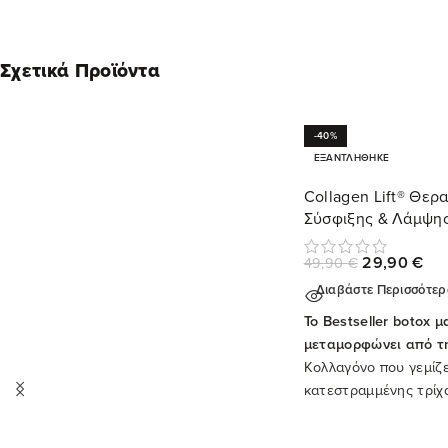
Σχετικά Προϊόντα
-40%
ΕΞΑΝΤΛΉΘΗΚΕ
Collagen Lift® Θερ
Σύσφιξης & Λάμψη
29,90
€
49,90
€
Διαβάστε Περισσότε
Το Bestseller botox 
μεταμορφώνει από τ
Κολλαγόνο που γεμίζε
κατεστραμμένης τρίχα
λάμψη, απαλότητα και