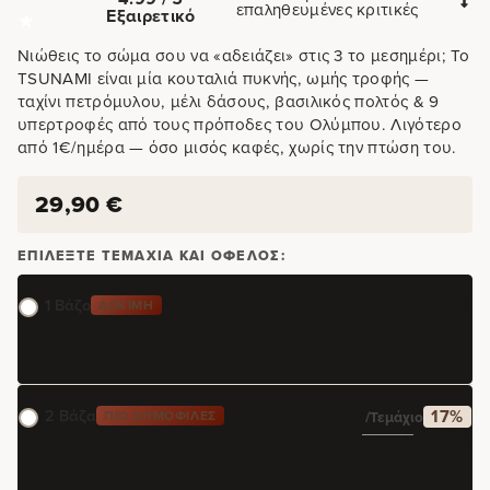
επαληθευμένες κριτικές
Εξαιρετικό
Νιώθεις το σώμα σου να «αδειάζει» στις 3 το μεσημέρι; Το
TSUNAMI είναι μία κουταλιά πυκνής, ωμής τροφής —
ταχίνι πετρόμυλου, μέλι δάσους, βασιλικός πολτός & 9
υπερτροφές από τους πρόποδες του Ολύμπου. Λιγότερο
από 1€/ημέρα — όσο μισός καφές, χωρίς την πτώση του.
29,90
€
ΕΠΙΛΈΞΤΕ ΤΕΜΆΧΙΑ ΚΑΙ ΌΦΕΛΟΣ:
29,90
€
1 Βάζο
ΔΟΚΙΜΉ
2 Βάζα
17%
ΠΙΟ ΔΗΜΟΦΙΛΈΣ
24,95
€
/τεμάχιο
49,90
€
59,80
€