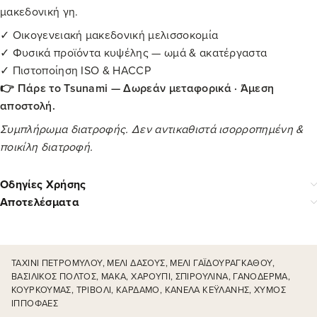
μακεδονική γη.
✓ Οικογενειακή μακεδονική μελισσοκομία
✓ Φυσικά προϊόντα κυψέλης — ωμά & ακατέργαστα
✓ Πιστοποίηση ISO & HACCP
👉 Πάρε το Tsunami — Δωρεάν μεταφορικά · Άμεση
αποστολή.
Συμπλήρωμα διατροφής. Δεν αντικαθιστά ισορροπημένη &
ποικίλη διατροφή.
Οδηγίες Χρήσης
Αποτελέσματα
ΤΑΧΊΝΙ ΠΕΤΡΌΜΥΛΟΥ, ΜΈΛΙ ΔΆΣΟΥΣ, ΜΈΛΙ ΓΑΪΔΟΥΡΆΓΚΑΘΟΥ,
ΒΑΣΙΛΙΚΌΣ ΠΟΛΤΌΣ, ΜΆΚΑ, ΧΑΡΟΎΠΙ, ΣΠΙΡΟΥΛΊΝΑ, ΓΑΝΌΔΕΡΜΑ,
ΚΟΥΡΚΟΥΜΆΣ, ΤΡΙΒΌΛΙ, ΚΆΡΔΑΜΟ, ΚΑΝΈΛΑ ΚΕΫΛΆΝΗΣ, ΧΥΜΌΣ
ΙΠΠΟΦΑΈΣ