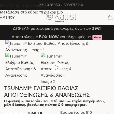
✆
2314028050 / 6934713410
Μετάβαση στην πλοήγηση
Μετάβαση στο κύριο περιεχόμενο
ΜΕΝΟΎ
ΔΩΡΕΑΝ μεταφορικά για αγορές άνω των
39€
!
Αποστολές με
ΒΟΧ ΝΟW
και πληρωμές με
TSUNAMI® ΕΛΙΞΊΡΙΟ ΒΑΘΙΆΣ
ΑΠΟΤΟΞΊΝΩΣΗΣ & ΑΝΑΝΈΩΣΗΣ
Η φυσική «μπαταρία» του Ολύμπου — ταχίνι πετρόμυλου,
μέλι δάσους, βασιλικός πολτός & 9 υπερτροφές.
Βασισμένο σε 510
4.99 / 5