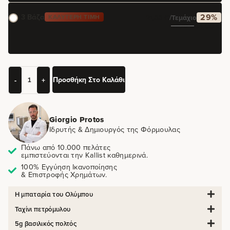
3 Βάζα
29%
ΚΑΛΎΤΕΡΗ ΤΙΜΉ
21,33
€
/τεμάχιο
64,00
€
89,70
€
Προσθήκη Στο Καλάθι
-
+
Giorgio Protos
Ιδρυτής & Δημιουργός της Φόρμουλας
Πάνω από 10.000 πελάτες
εμπιστεύονται την Kallist καθημερινά.
100% Εγγύηση Ικανοποίησης
& Επιστροφής Χρημάτων.
Η μπαταρία του Ολύμπου
Ταχίνι πετρόμυλου
5g βασιλικός πολτός