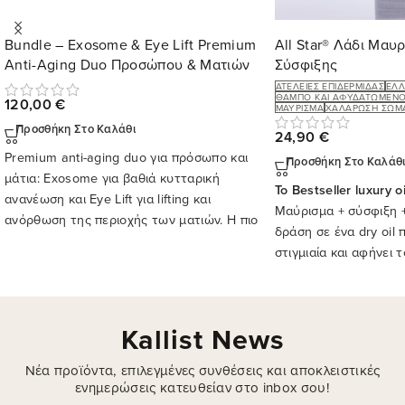
Bundle – Exosome & Eye Lift Premium
All Star® Λάδι Μαυ
Anti-Aging Duo Προσώπου & Ματιών
Σύσφιξης
ΑΤΈΛΕΙΕΣ ΕΠΙΔΕΡΜΊΔΑΣ
ΈΛΛ
ΘΑΜΠΌ ΚΑΙ ΑΦΥΔΑΤΩΜΈΝΟ
120,00
€
ΜΑΎΡΙΣΜΑ
ΧΑΛΆΡΩΣΗ ΣΏΜ
Προσθήκη Στο Καλάθι
24,90
€
Premium anti-aging duo για πρόσωπο και
Προσθήκη Στο Καλάθ
μάτια: Exosome για βαθιά κυτταρική
Το Bestseller luxury o
ανανέωση και Eye Lift για lifting και
Μαύρισμα + σύσφιξη +
ανόρθωση της περιοχής των ματιών. Η πιο
δράση σε ένα dry oil
ολοκληρωμένη πρόταση αντιγήρανσης της
στιγμιαία και αφήνει 
Kallist.
και λαμπερό.
Kallist News
Νέα προϊόντα, επιλεγμένες συνθέσεις και αποκλειστικές
ενημερώσεις κατευθείαν στο inbox σου!