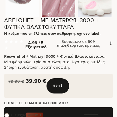
ABELOLIFT – ΜΕ MATRIXYL 3000 +
ΦΥΤΙΚΆ ΒΛΑΣΤΟΚΎΤΤΑΡΑ
Η κρέμα που τη βλέπεις στον καθρέφτη, όχι στο label.
Βασισμένο σε 509
4.99 / 5
επαληθευμένες κριτικές
Εξαιρετικό
Resveratrol + Matrixyl 3000 + Φυτικά Βλαστοκύτταρα
.
Μία φόρμουλα, τρία αποτελέσματα: λιγότερες ρυτίδες,
24ωρη ενυδάτωση, ορατή σύσφιξη.
39,90
€
79,90
€
50ml
ΕΠΙΛΈΞΤΕ ΤΕΜΆΧΙΑ ΚΑΙ ΌΦΕΛΟΣ:
79,90
€
39,90
€
1 Τεμάχιο
ΔΟΚΙΜΉ