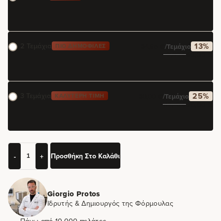
2 Τεμάχια
13%
ΠΙΟ ΔΗΜΟΦΙΛΈΣ
34,95
€
/τεμάχιο
69,90
€
79,80
€
3 Τεμάχια
25%
ΚΑΛΎΤΕΡΗ ΤΙΜΉ
30,00
€
/τεμάχιο
90,00
€
119,70
€
Προσθήκη Στο Καλάθι
-
+
Giorgio Protos
Ιδρυτής & Δημιουργός της Φόρμουλας
Πάνω από 10.000 πελάτες