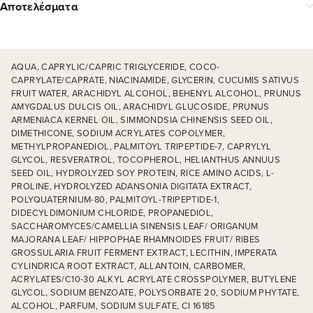
Αποτελέσματα
AQUA, CAPRYLIC/CAPRIC TRIGLYCERIDE, COCO-
CAPRYLATE/CAPRATE, NIACINAMIDE, GLYCERIN, CUCUMIS SATIVUS
FRUIT WATER, ARACHIDYL ALCOHOL, BEHENYL ALCOHOL, PRUNUS
AMYGDALUS DULCIS OIL, ARACHIDYL GLUCOSIDE, PRUNUS
ARMENIACA KERNEL OIL, SIMMONDSIA CHINENSIS SEED OIL,
DIMETHICONE, SODIUM ACRYLATES COPOLYMER,
METHYLPROPANEDIOL, PALMITOYL TRIPEPTIDE-7, CAPRYLYL
GLYCOL, RESVERATROL, TOCOPHEROL, HELIANTHUS ANNUUS
SEED OIL, HYDROLYZED SOY PROTEIN, RICE AMINO ACIDS, L-
PROLINE, HYDROLYZED ADANSONIA DIGITATA EXTRACT,
POLYQUATERNIUM-80, PALMITOYL-TRIPEPTIDE-1,
DIDECYLDIMONIUM CHLORIDE, PROPANEDIOL,
SACCHAROMYCES/CAMELLIA SINENSIS LEAF/ ORIGANUM
MAJORANA LEAF/ HIPPOPHAE RHAMNOIDES FRUIT/ RIBES
GROSSULARIA FRUIT FERMENT EXTRACT, LECITHIN, IMPERATA
CYLINDRICA ROOT EXTRACT, ALLANTOIN, CARBOMER,
ACRYLATES/C10-30 ALKYL ACRYLATE CROSSPOLYMER, BUTYLENE
GLYCOL, SODIUM BENZOATE, POLYSORBATE 20, SODIUM PHYTATE,
ALCOHOL, PARFUM, SODIUM SULFATE, CI 16185