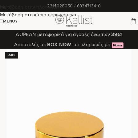
✆
2314028050 / 6934713410
Μετάβαση στην πλοήγηση
Μετάβαση στο κύριο περιεχόμενο
ΜΕΝΟΎ
ΔΩΡΕΑΝ μεταφορικά για αγορές άνω των
39€
!
Αποστολές με
ΒΟΧ ΝΟW
και πληρωμές με
-50%