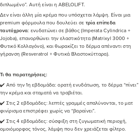
διπλωμένο”. Αυτή είναι η ABELOLIFT.
Δεν είναι άλλη μία κρέμα που υπόσχεται λάμψη. Είναι μια
premium φόρμουλα που δουλεύει σε
τρία επίπεδα
ταυτόχρονα
: ενυδατώνει σε βάθος (Imperata Cylindrica +
Jojoba), επανορθώνει την ελαστικότητα (Matrixyl 3000 +
Φυτικό Κολλαγόνο), και θωρακίζει το δέρμα απέναντι στη
γήρανση (Resveratrol + Φυτικά Βλαστοκύτταρα).
Τι θα παρατηρήσεις:
✔️ Από την 1η εβδομάδα: ορατή ενυδάτωση, το δέρμα “πίνει”
την κρέμα και σταματά να τραβιέται.
✔️ Στις 2 εβδομάδες: λεπτές γραμμές απαλύνονται, το ματ
φινίρισμα επιστρέφει χωρίς να “βαραίνει”.
✔️ Στις 4 εβδομάδες: σύσφιξη στη ζυγωματική περιοχή,
ομοιόμορφος τόνος, λάμψη που δεν χρειάζεται φίλτρο.