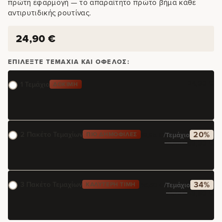
πρώτη εφαρμογή — το απαραίτητο πρώτο βήμα κάθε
αντιρυτιδικής ρουτίνας.
24,90
€
ΕΠΙΛΈΞΤΕ ΤΕΜΆΧΙΑ ΚΑΙ ΌΦΕΛΟΣ:
24,90
€
1 Τεμάχιο
ΔΟΚΙΜΉ
2 Πακέτο Τεμαχίων
20%
ΠΙΟ ΔΗΜΟΦΙΛΈΣ
19,95
€
/τεμάχιο
39,90
€
49,80
€
3 Πακέτο Τεμαχίων
34%
ΚΑΛΎΤΕΡΗ ΤΙΜΉ
16,60
€
/τεμάχιο
49,80
€
74,70
€