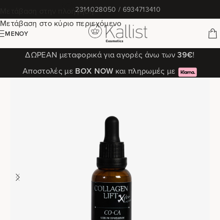
✆
2314028050 / 6934713410
Μετάβαση στην πλοήγηση
Μετάβαση στο κύριο περιεχόμενο
ΜΕΝΟΎ
ΔΩΡΕΑΝ μεταφορικά για αγορές άνω των
39€
!
Αποστολές με
ΒΟΧ ΝΟW
και πληρωμές με