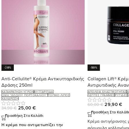
-28%
-50%
Anti-Cellulite® Κρέμα Αντικυτταριδικής
Collagen Lift® Κρέ
Δράσης 250ml
Αντιρυτιδικής Ανα
ΚΑΤΑΚΡΆΤΗΣΗ ΥΓΡΏΝ
ΚΥΤΤΑΡΊΤΙΔΑ
ΑΠΏΛΕΙΑ ΕΛΑΣΤΙΚΌΤΗΤΑΣ
ΌΨΗ “ΦΛΟΙΟΎ ΠΟΡΤΟΚΑΛΙΟΎ”
ΤΟΠΙΚΌ ΛΊΠΟΣ
ΛΕΠΤΈΣ ΓΡΑΜΜΈΣ
ΡΥΤΊΔΕΣ
ΧΑΛΆΡΩΣΗ
29,90
€
60,00
€
25,00
€
34,90
€
Προσθήκη Στο Καλάθ
Προσθήκη Στο Καλάθι
Κρέμα αντιγήρανσης 
Η κρέμα που αντιμετωπίζει την
φόρμουλα κολλαγόνου