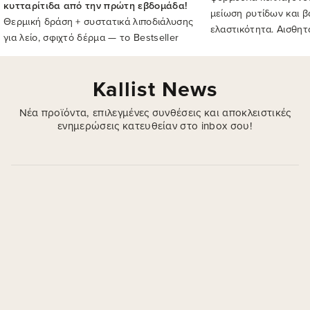
κυτταρίτιδα από την πρώτη εβδομάδα!
μείωση ρυτίδων και 
Θερμική δράση + συστατικά λιποδιάλυσης
ελαστικότητα. Αισθητ
για λείο, σφιχτό δέρμα — το Bestseller
γεμάτη και λαμπερή ε
αντικυτταριδικό της Kallist.
ημέρες καθημερινής 
Kallist News
Νέα προϊόντα, επιλεγμένες συνθέσεις και αποκλειστικές
ενημερώσεις κατευθείαν στο inbox σου!