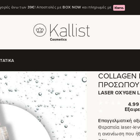
αγορές άνω των
39€
! Αποστολές με
ΒΟΧ ΝΟW
και πληρωμές με
ΤΑΤΙΚΆ
COLLAGEN 
ΠΡΟΣΏΠΟΥ 
LASER OXYGEN LI
4.99 
Εξαιρε
Επαγγελματική οξ
Θεραπεία laser-le
η ανανέωση που ήξ