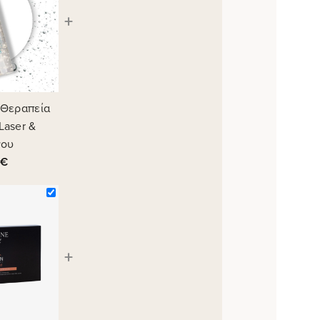
+
® Θεραπεία
aser &
νου
€
+