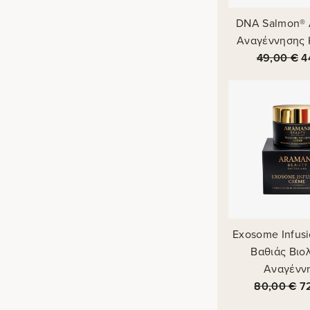
DNA Salmon®
Αναγέννησης 
49,00
€
4
Exosome Infus
Βαθιάς Βιο
Αναγένν
80,00
€
7