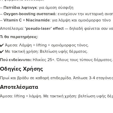
–
Πεπτίδια λιφτινγκ
: για άμεση σύσφιξη
–
Oxygen-boosting συστατικά
: ενισχύουν την κυτταρική ανα
–
Vitamin C + Niacinamide
: για λάμψη και ομοιόμορφο τόνο
Αποτέλεσμα:
‘pseudo-laser’ effect
— δηλαδή φαίνεται σαν να 
Τι θα παρατηρήσεις:
✔️ Άμεσα: Λάμψη + lifting + ομοιόμορφος τόνος.
✔️ Με τακτική χρήση: Βελτίωση υφής δέρματος.
Πού ενδείκνυται:
Ηλικίες 25+. Όλους τους τύπους δέρματος.
Οδηγίες Χρήσης
Πρωί και βράδυ σε καθαρή επιδερμίδα. Άπλωσε 3-4 σταγόνες
Αποτελέσματα
Άμεσα: lifting + λάμψη. Με τακτική χρήση: βελτίωση υφής δέ