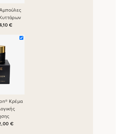
 Αμπούλες
Κυττάρων
4,10
€
ion® Κρέμα
λογικής
ησης
2,00
€