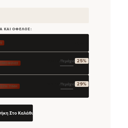
Α ΚΑΙ ΌΦΕΛΟΣ:
27,90
€
Ή
25%
21,00
€
/τεμάχιο
ΔΗΜΟΦΙΛΈΣ
42,00
€
55,80
€
29%
19,97
€
/τεμάχιο
ΕΡΗ ΤΙΜΉ
59,90
€
83,70
€
ήκη Στο Καλάθι