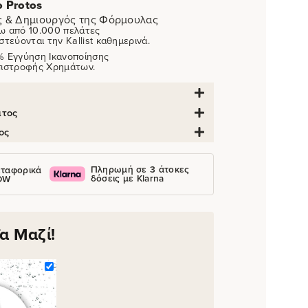
o Protos
ς & Δημιουργός της Φόρμουλας
ω από 10.000 πελάτες
στεύονται την Kallist καθημερινά.
% Εγγύηση Ικανοποίησης
πιστροφής Χρημάτων.
ατος
ος
Πληρωμή σε 3 άτοκες
ταφορικά
δόσεις με Klarna
OW
α Μαζί!