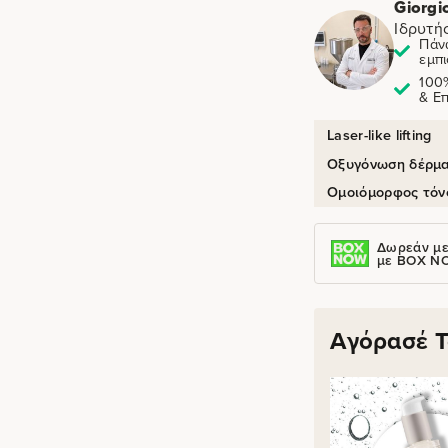
Giorgi
Ιδρυτή
Πάν
εμπι
100
& Ε
Laser-like lifting
Οξυγόνωση δέρμ
Ομοιόμορφος τόν
Δωρεάν με
με BOX N
Αγόρασέ Τ