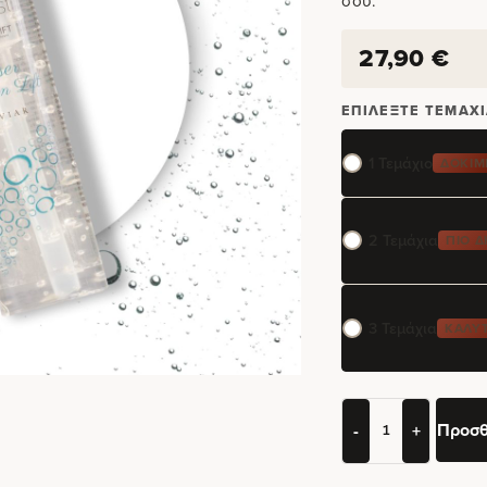
σου.
27,90
€
ΕΠΙΛΈΞΤΕ ΤΕΜΆΧΙ
1 Τεμάχιο
ΔΟΚΙΜ
2 Τεμάχια
ΠΙΟ 
3 Τεμάχια
ΚΑΛΎΤ
Προσθ
-
+