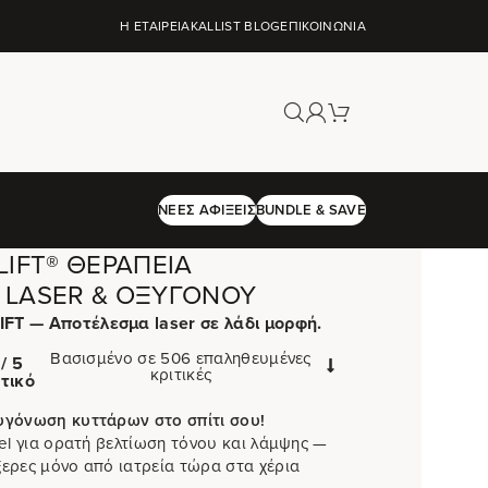
Η ΕΤΑΙΡΕΊΑ
KALLIST BLOG
ΕΠΙΚΟΙΝΩΝΊΑ
ΝΈΕΣ ΑΦΊΞΕΙΣ
BUNDLE & SAVE
LIFT® ΘΕΡΑΠΕΊΑ
LASER & ΟΞΥΓΌΝΟΥ
FT — Αποτέλεσμα laser σε λάδι μορφή.
Βασισμένο σε 506 επαληθευμένες
/ 5
κριτικές
τικό
υγόνωση κυττάρων στο σπίτι σου!
vel για ορατή βελτίωση τόνου και λάμψης —
ερες μόνο από ιατρεία τώρα στα χέρια