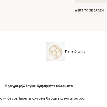
ΔΕΊΤΕ ΤΟ ΣΕ ΔΡΆΣΗ
Πεπτίδια
,
Περιγραφή
Οδηγίες Χρήσης
Αποτελέσματα
 — όχι σε laser ή oxygen θεραπεία ινστιτούτου.