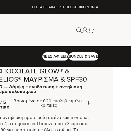
Η ΕΤΑΙΡΕΊΑ
KALLIST BLOG
ΕΠΙΚΟΙΝΩΝΊΑ
ΝΈΕΣ ΑΦΊΞΕΙΣ
BUNDLE & SAVE
CHOCOLATE GLOW® &
ELIOS® ΜΑΎΡΙΣΜΑ & SPF30
 — Λάμψη + ενυδάτωση + αντηλιακή
ωμα καλοκαιριού
Βασισμένο σε 620 επαληθευμένες
/ 5
κριτικές
τικό
 αντηλιακή προστασία σε ένα summer duo:
ια ζεστό gourmand bronze αποτέλεσμα και
PF30 για προστασία σε όλο το σώμα. Τα