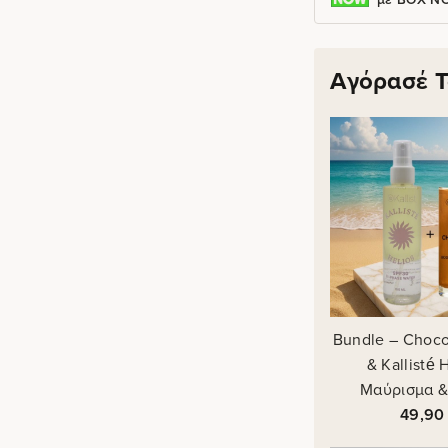
Αγόρασέ Τ
Bundle – Choco
& Kallisté 
Μαύρισμα &
49,9