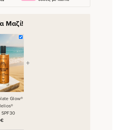
α Μαζί!
+
late Glow®
Helios®
 SPF30
0
€