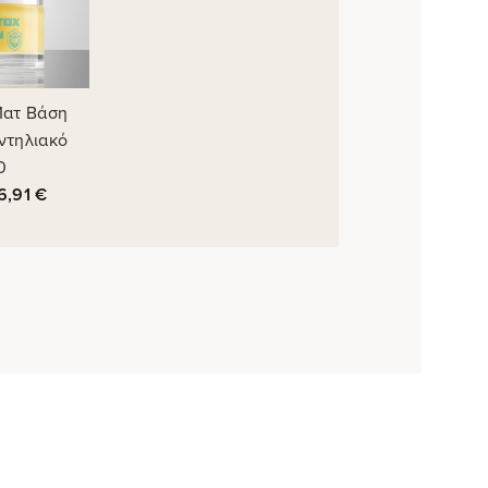
Ματ Βάση
ντηλιακό
0
6,91
€