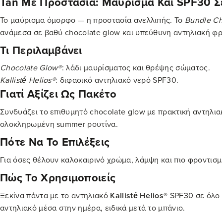
Tan Με Προστασία: Μαύρισμα Και SPF30 Σ
Το μαύρισμα όμορφο — η προστασία ανελλιπής. Το
Bundle Ch
ανάμεσα σε βαθύ chocolate glow και υπεύθυνη αντηλιακή φρο
Τι Περιλαμβάνει
Chocolate Glow®
: λάδι μαυρίσματος και θρέψης σώματος.
Kallisté Helios®
: διφασικό αντηλιακό νερό SPF30.
Γιατί Αξίζει Ως Πακέτο
Συνδυάζει το επιθυμητό chocolate glow με πρακτική αντηλιακ
ολοκληρωμένη summer ρουτίνα.
Πότε Να Το Επιλέξεις
Για όσες θέλουν καλοκαιρινό χρώμα, λάμψη και πιο φροντισμ
Πώς Το Χρησιμοποιείς
Ξεκίνα πάντα με το αντηλιακό
Kallisté Helios®
SPF30 σε όλο 
αντηλιακό μέσα στην ημέρα, ειδικά μετά το μπάνιο.