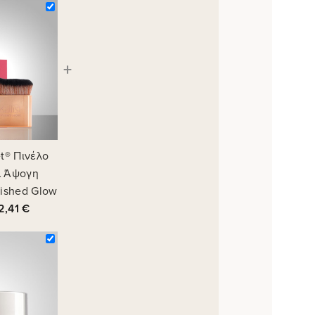
+
et® Πινέλο
α Άψογη
ished Glow
2,41
€