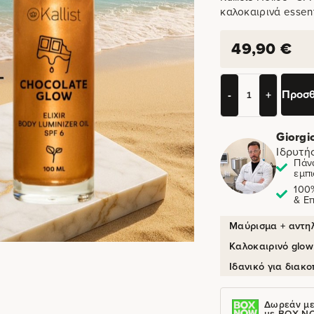
καλοκαιρινά essent
49,90
€
Προσθ
-
+
Giorgi
Ιδρυτή
Πάν
εμπι
100
& Ε
Μαύρισμα + αντη
Καλοκαιρινό glow
Ιδανικό για διακ
Δωρεάν με
με BOX N