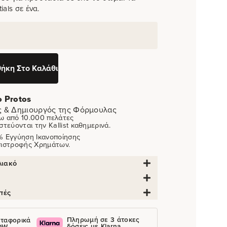
ials σε ένα.
ήκη Στο Καλάθι
o Protos
ς & Δημιουργός της Φόρμουλας
ω από 10.000 πελάτες
στεύονται την Kallist καθημερινά.
% Εγγύηση Ικανοποίησης
πιστροφής Χρημάτων.
λιακό
οπές
Πληρωμή σε 3 άτοκες
ταφορικά
δόσεις με Klarna
OW