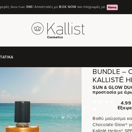
αγορές άνω των
39€
! Αποστολές με
ΒΟΧ ΝΟW
και πληρωμές με
ΤΑΤΙΚΆ
BUNDLE – 
KALLISTÉ H
SUN & GLOW DUO
προστασία με άρ
4.99 
Εξαιρε
Βαθύ μαύρισμα και
Chocolate Glow® γ
Kallisté Helios® S