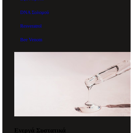
DNA Σολομού
Resveratrol
Bee Venom
Ενεργά Συστατικά