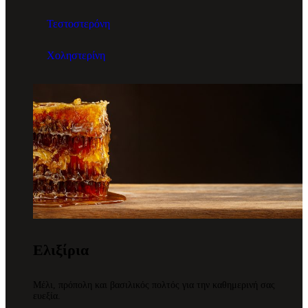
Τεστοστερόνη
Χοληστερίνη
Ελιξίρια
Μέλι, πρόπολη και βασιλικός πολτός για την καθημερινή σας
ευεξία.