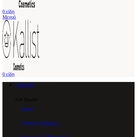
0
είδη
Μενού
0
είδη
Πρόσωπο
Ανά Προϊόν
Serum
Ενυδατικές Κρέμες