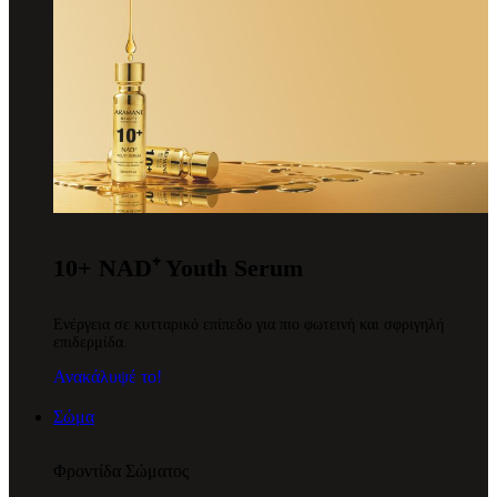
10+ NAD⁺ Youth Serum
Ενέργεια σε κυτταρικό επίπεδο για πιο φωτεινή και σφριγηλή
επιδερμίδα.
Ανακάλυψέ το!
Σώμα
Φροντίδα Σώματος