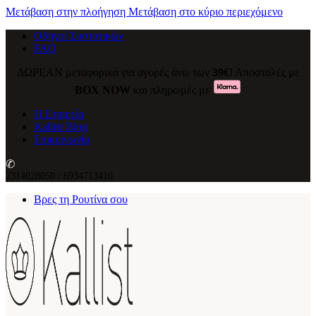
Μετάβαση στην πλοήγηση
Μετάβαση στο κύριο περιεχόμενο
Οδηγοί Συστατικών
FAQ
ΔΩΡΕΑΝ μεταφορικά για αγορές άνω των
39€
! Αποστολές με
ΒΟΧ ΝΟW
και πληρωμές με
Η Εταιρεία
Kallist Blog
Επικοινωνία
✆
2314028050 / 6934713410
Βρες τη Ρουτίνα σου