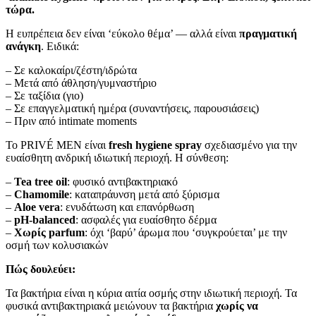
τώρα.
Η ευπρέπεια δεν είναι ‘εύκολο θέμα’ — αλλά είναι
πραγματική
ανάγκη
. Ειδικά:
– Σε καλοκαίρι/ζέστη/ιδρώτα
– Μετά από άθληση/γυμναστήριο
– Σε ταξίδια (γιο)
– Σε επαγγελματική ημέρα (συναντήσεις, παρουσιάσεις)
– Πριν από intimate moments
Το PRIVÉ MEN είναι
fresh hygiene spray
σχεδιασμένο για την
ευαίσθητη ανδρική ιδιωτική περιοχή. Η σύνθεση:
–
Tea tree oil
: φυσικό αντιβακτηριακό
–
Chamomile
: καταπράυνση μετά από ξύρισμα
–
Aloe vera
: ενυδάτωση και επανόρθωση
–
pH-balanced
: ασφαλές για ευαίσθητο δέρμα
–
Χωρίς parfum
: όχι ‘βαρύ’ άρωμα που ‘συγκρούεται’ με την
οσμή των κολυσιακών
Πώς δουλεύει:
Τα βακτήρια είναι η κύρια αιτία οσμής στην ιδιωτική περιοχή. Τα
φυσικά αντιβακτηριακά μειώνουν τα βακτήρια
χωρίς να