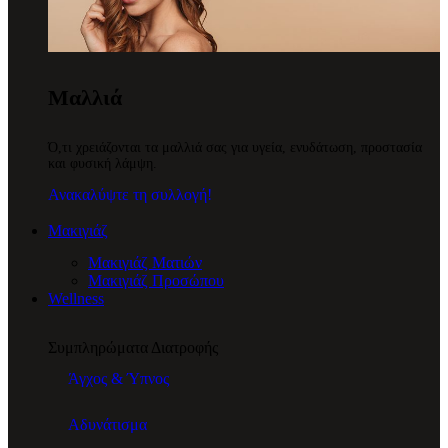
Μαλλιά
Ό,τι χρειάζονται τα μαλλιά σας για υγεία, ενυδάτωση, προστασία
και φυσική λάμψη.
Ανακαλύψτε τη συλλογή!
Μακιγιάζ
Μακιγιάζ Ματιών
Μακιγιάζ Προσώπου
Wellness
Συμπληρώματα Διατροφής
Άγχος & Ύπνος
Αδυνάτισμα