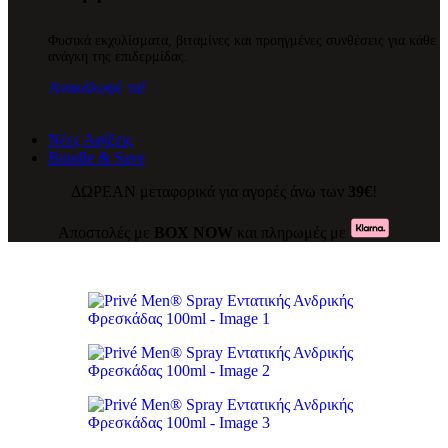
Φυσικά εκχυλίσματα, βιταμίνες και προηγμένες συνθέσεις για κάθε
ανάγκη της επιδερμίδας.
Ανακάλυψέ τα!
Νέες Αφίξεις
Bundle & Save
ΔΩΡΕΑΝ μεταφορικά για αγορές άνω των
39€
!
Αποστολές με
ΒΟΧ ΝΟW
και πληρωμές με