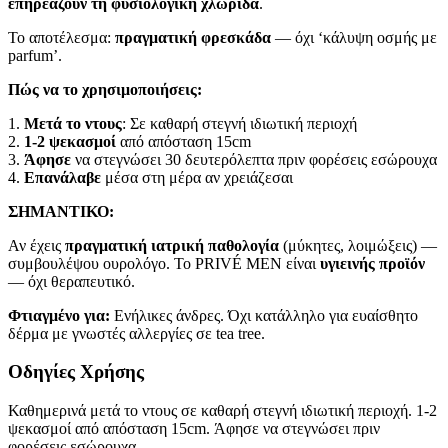
επηρεάζουν τη φυσιολογική χλωρίδα
.
Το αποτέλεσμα:
πραγματική φρεσκάδα
— όχι ‘κάλυψη οσμής με
parfum’.
Πώς να το χρησιμοποιήσεις:
1.
Μετά το ντους
: Σε καθαρή στεγνή ιδιωτική περιοχή
2.
1-2 ψεκασμοί
από απόσταση 15cm
3.
Άφησε
να στεγνώσει 30 δευτερόλεπτα πριν φορέσεις εσώρουχα
4.
Επανάλαβε
μέσα στη μέρα αν χρειάζεσαι
ΣΗΜΑΝΤΙΚΟ:
Αν έχεις
πραγματική ιατρική παθολογία
(μύκητες, λοιμώξεις) —
συμβουλέψου ουρολόγο. Το PRIVÉ MEN είναι
υγιεινής προϊόν
— όχι θεραπευτικό.
Φτιαγμένο για:
Ενήλικες άνδρες. Όχι κατάλληλο για ευαίσθητο
δέρμα με γνωστές αλλεργίες σε tea tree.
Οδηγίες Χρήσης
Καθημερινά μετά το ντους σε καθαρή στεγνή ιδιωτική περιοχή. 1-2
ψεκασμοί από απόσταση 15cm. Άφησε να στεγνώσει πριν
φορέσεις εσώρουχα.