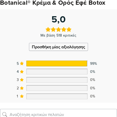
Botanical® Κρέμα & Ορός Εφέ Botox
5,0
Με βάση 518 κριτικές
Προσθήκη μίας αξιολόγησης
5
99%
4
0%
3
0%
2
0%
1
0%