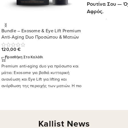
Ρουτίνα Σου — Ό
Αφρός.
Η επιδερμίδα σου δεν
"καθαρισμό". Χρειάζε
Bundle – Exosome & Eye Lift Premium
την εξαντλεί
. Πλούσι
Anti-Aging Duo Προσώπου & Ματιών
πρόπολη & Centella A
απαλή επιδερμίδα απ
120,00
€
Προσθήκη Στο Καλάθι
Premium anti-aging duo για πρόσωπο και
μάτια: Exosome για βαθιά κυτταρική
ανανέωση και Eye Lift για lifting και
ανόρθωση της περιοχής των ματιών. Η πιο
ολοκληρωμένη πρόταση αντιγήρανσης της
Kallist.
Kallist News