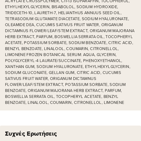
ACRYLATE CROSSPOLYMER, C11-13 ISOPARAFFIN, TOCOPHEROL,
ETHYLHEXYLGLYCERIN, BISABOLOL, SODIUM HYDROXIDE,
TRIDECETH-10, LAURETH-7, HELIANTHUS ANNUUS SEED OIL,
TETRASODIUM GLUTAMATE DIACETATE, SODIUM HYALURONATE,
OLEAMIDE DEA, CUCUMIS SATIVUS FRUIT WATER, ORIGANUM
DICTAMNUS FLOWER/LEAF/STEM EXTRACT, ORIGANUM MAJORANA
HERB EXTRACT, PARFUM, BOSWELLIA SERRATA OIL, TOCOPHERYL
ACETATE, POTASSIUM SORBATE, SODIUM BENZOATE, CITRIC ACID,
BENZYL BENZOATE, LINALOOL, COUMARIN, CITRONELLOL,
LIMONENE FROZEN BOTANICAL SERUM: AQUA, GLYCERIN,
POLYGLYCERYL-4 LAURATE/SUCCINATE, PHENOXYETHANOL,
XANTHAN GUM, SODIUM HYALURONATE, ETHYLHEXYLGLYCERIN,
SODIUM GLUCONATE, GELLAN GUM, CITRIC ACID, CUCUMIS
SATIVUS FRUIT WATER, ORIGANUM DICTAMNUS
FLOWER/LEAF/STEM EXTRACT, POTASSIUM SORBATE, SODIUM
BENZOATE, ORIGANUM MAJORANA HERB EXTRACT, PARFUM,
BOSWELLIA SERRATA OIL, TOCOPHERYL ACETATE, BENZYL
BENZOATE, LINALOOL, COUMARIN, CITRONELLOL, LIMONENE
Συχνές Ερωτήσεις