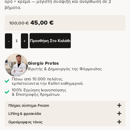
ορό + κρέμα — μέγιστη σύσφιξη και ανόρθωση σε 2
βήματα.
45,00
€
100,00
€
Προσθήκη Στο Καλάθι
-
+
Giorgio Protos
Ιδρυτής & Δημιουργός της Φόρμουλας
Πάνω από 10.000 πελάτες
εμπιστεύονται την Kallist καθημερινά.
100% Εγγύηση Ικανοποίησης
& Επιστροφής Χρημάτων.
Πλήρες σύστημα Frozen
Lifting & φρεσκάδα
Ομοιόμορφος τόνος