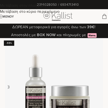
✆
2314028050 / 6934713410
Μετάβαση στην πλοήγηση
Μετάβαση στο κύριο περιεχόμενο
ΜΕΝΟΎ
ΔΩΡΕΑΝ μεταφορικά για αγορές άνω των
39€
!
Αποστολές με
ΒΟΧ ΝΟW
και πληρωμές με
-55%