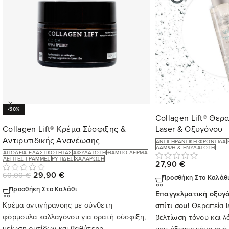
-50%
Collagen Lift® Θε
Collagen Lift® Κρέμα Σύσφιξης &
Laser & Οξυγόνου
Αντιρυτιδικής Ανανέωσης
ΑΝΤΙΓΗΡΑΝΤΙΚΉ ΦΡΟΝΤΊΔΑ
ΛΆΜΨΗ & ΕΝΥΔΆΤΩΣΗ
ΑΠΏΛΕΙΑ ΕΛΑΣΤΙΚΌΤΗΤΑΣ
ΑΦΥΔΆΤΩΣΗ
ΘΑΜΠΌ ΔΈΡΜΑ
ΛΕΠΤΈΣ ΓΡΑΜΜΈΣ
ΡΥΤΊΔΕΣ
ΧΑΛΆΡΩΣΗ
27,90
€
29,90
€
60,00
€
Προσθήκη Στο Καλάθ
Προσθήκη Στο Καλάθι
Επαγγελματική οξυγ
Κρέμα αντιγήρανσης με σύνθετη
σπίτι σου!
Θεραπεία la
φόρμουλα κολλαγόνου για ορατή σύσφιξη,
βελτίωση τόνου και 
μείωση ρυτίδων και βαθύτερη
που ήξερες μόνο από 