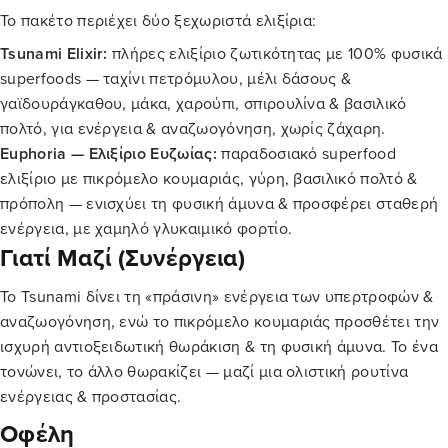
Το πακέτο περιέχει δύο ξεχωριστά ελιξίρια:
Tsunami Elixir:
πλήρες ελιξίριο ζωτικότητας με 100% φυσικά
superfoods — ταχίνι πετρόμυλου, μέλι δάσους &
γαϊδουράγκαθου, μάκα, χαρούπι, σπιρουλίνα & βασιλικό
πολτό, για ενέργεια & αναζωογόνηση, χωρίς ζάχαρη.
Euphoria — Ελιξίριο Ευζωίας:
παραδοσιακό superfood
ελιξίριο με πικρόμελο κουμαριάς, γύρη, βασιλικό πολτό &
πρόπολη — ενισχύει τη φυσική άμυνα & προσφέρει σταθερή
ενέργεια, με χαμηλό γλυκαιμικό φορτίο.
Γιατί Μαζί (συνέργεια)
Το Tsunami δίνει τη «πράσινη» ενέργεια των υπερτροφών &
αναζωογόνηση, ενώ το πικρόμελο κουμαριάς προσθέτει την
ισχυρή αντιοξειδωτική θωράκιση & τη φυσική άμυνα. Το ένα
τονώνει, το άλλο θωρακίζει — μαζί μια ολιστική ρουτίνα
ενέργειας & προστασίας.
Οφέλη