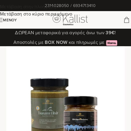
✆
2314028050 / 6934713410
Μετάβαση στην πλοήγηση
Μετάβαση στο κύριο περιεχόμενο
ΜΕΝΟΎ
ΔΩΡΕΑΝ μεταφορικά για αγορές άνω των
39€
!
Αποστολές με
ΒΟΧ ΝΟW
και πληρωμές με