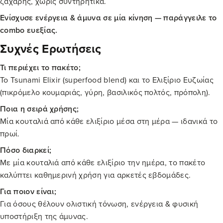
ζάχαρης, χωρίς συντηρητικά.
Ενίσχυσε ενέργεια & άμυνα σε μία κίνηση — παράγγειλε το
combo ευεξίας.
Συχνές Ερωτήσεις
Τι περιέχει το πακέτο;
Το Tsunami Elixir (superfood blend) και το Ελιξίριο Ευζωίας
(πικρόμελο κουμαριάς, γύρη, βασιλικός πολτός, πρόπολη).
Ποια η σειρά χρήσης;
Μία κουταλιά από κάθε ελιξίριο μέσα στη μέρα — ιδανικά το
πρωί.
Πόσο διαρκεί;
Με μία κουταλιά από κάθε ελιξίριο την ημέρα, το πακέτο
καλύπτει καθημερινή χρήση για αρκετές εβδομάδες.
Για ποιον είναι;
Για όσους θέλουν ολιστική τόνωση, ενέργεια & φυσική
υποστήριξη της άμυνας.