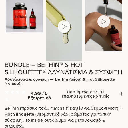
BUNDLE – BETHIN® & HOT
SILHOUETTE® ΑΔΥΝΆΤΙΣΜΑ & ΣΎΣΦΙΞΗ
Αδυνάτισμα & σύσφιξη — BeThin (μέσα) & Hot Silhouette
(τοπικά).
Βασισμένο σε 500
4.99 / 5
επαληθευμένες κριτικές
Εξαιρετικό
BeThin
(πράσινο τσάι, matcha & καγιέν για θερμογένεση) +
Hot Silhouette
(θερμαντικό λάδι σώματος για τοπική
σύσφιξη). Το inside-out δίδυμο για μεταβολισμό &
σιλουέτα.