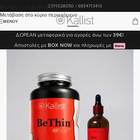
✆
2314028050 / 6934713410
Μετάβαση στην πλοήγηση
Μετάβαση στο κύριο περιεχόμενο
ΜΕΝΟΎ
ΔΩΡΕΑΝ μεταφορικά για αγορές άνω των
39€
!
Αποστολές με
ΒΟΧ ΝΟW
και πληρωμές με