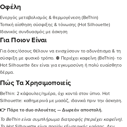
Οφέλη
Ενεργός μεταβολισμός & θερμογένεση (BeThin)
Τοπική αίσθηση σύσφιξης & τόνωσης (Hot Silhouette)
Ιδανικός συνδυασμός με άσκηση
Για Ποιον Είναι
Για όσες/όσους θέλουν να ενισχύσουν το αδυνάτισμα & τη
σύσφιξη με φυσικό τρόπο. ⛔ Περιέχει καφεΐνη (BeThin)· το
Hot Silhouette δεν είναι για εγκυμοσύνη ή πολύ ευαίσθητο
δέρμα.
Πώς Τα Χρησιμοποιείς
BeThin: 2 κάψουλες/ημέρα, όχι κοντά στον ύπνο. Hot
Silhouette: καθημερινά με μασάζ, ιδανικά πριν την άσκηση.
👉 Πάρε το duo σιλουέτας — Δωρεάν αποστολή.
Το BeThin είναι συμπλήρωμα διατροφής (περιέχει καφεΐνη).
Το Hot Silhouette είναι προϊόν εξωτερικής χρήσης. Δεν