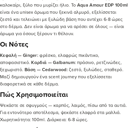
καλοκαίρι, ξύλο που μυρίζει ήλιο. Το
Aqua Amour EDP 100ml
είναι ένα unisex άρωμα που ξεκινά αλμυρό, εξελίσσεται
ζεστό και τελειώνει με ξυλώδη βάση που αντέχει 6-8 ώρες
στο δέρμα. Δεν είναι άρωμα για να αρέσει σε όλους — είναι
άρωμα για όσους ξέρουν τι θέλουν.
Οι Νότες
Κεφαλή — Ginger:
φρέσκο, ελαφρώς πικάντικο,
αποφασιστικό.
Καρδιά — Galbanum:
πράσινο, ρετζινώδες,
ξεχωριστό.
Βάση — Cedarwood:
ζεστό, ξυλώδες, σταθερό.
Μαζί δημιουργούν ένα scent journey που εξελίσσεται
διαφορετικά σε κάθε δέρμα.
Πώς Χρησιμοποιείται
Ψεκάστε σε σφυγμούς — καρπός, λαιμός, πίσω από τα αυτιά.
Για εντονότερο αποτέλεσμα, ψεκάστε ελαφρά στα μαλλιά.
Χωρητικότητα: 100ml. Διάρκεια: 6-8 ώρες.