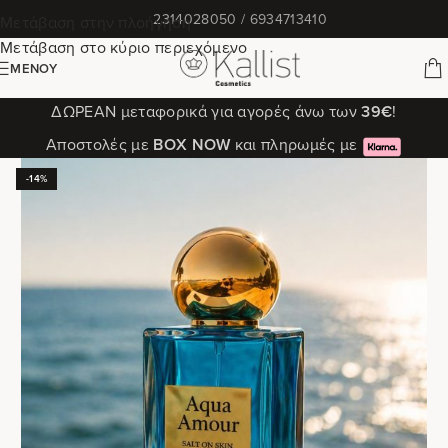
✆
2314028050 / 6934713410
Μετάβαση στην πλοήγηση
Μετάβαση στο κύριο περιεχόμενο
ΜΕΝΟΎ
ΔΩΡΕΑΝ μεταφορικά για αγορές άνω των
39€
!
Αποστολές με
ΒΟΧ ΝΟW
και πληρωμές με
-14%