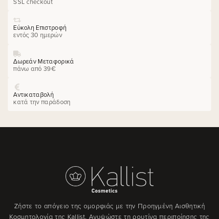
SSL checkout
Εύκολη Επιστροφή
εντός 30 ημερών
Δωρεάν Μεταφορικά
πάνω από 39€
Αντικαταβολή
κατά την παράδοση
Ζήστε το απόγειο της ομορφιάς με την Προηγμένη Αισθητική
Κοσμητολογία της Kallist. Ανυψώστε τη ρουτίνα περιποίησης της