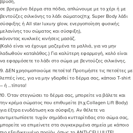
βρύση,
σε βρεγμένο δέρμα στα πόδια, απλώνουμε με το χέρι ή με
βεντούζες σιλικόνης το λάδι σώματος(π.χ.
Super Body λάδι
σύσφιξης
ή
All star luxury glow, ενεργοποίηση φυσικής
μελανίνης του σώματος και σύσφιξη
),
κάνοντας κυκλικές κινήσεις μασάζ.
(Καλό είναι να έχουμε μαζεμένα τα μαλλιά, για να μην
λαδωθούν καταλάθος.) Για καλύτερη εφαρμογή, καλό είναι
να εφαρμόσετε το λάδι στο σώμα με
βεντούζες σιλικόνης
.
9. ΔΕΝ χρησιμοποιούμε πετσέτα! Προτιμήστε τις πετσέτες με
λεπτές ίνες, για να μην γδαρθεί το δέρμα σας, κάποιο T-shirt
– ή …τίποτα!
10. Όταν στεγνώσει το δέρμα σας, μπορείτε να βάλετε και
την κρέμα σώματος που επιθυμείτε (π.χ.
Collagen Lift Body
)
για έξτρα ενυδάτωση και σύσφιξη. Αν θέλετε να
αντιμετωπίσετε τυχόν σημάδια κυτταρίτιδας στο σώμα σας,
μπορείτε να επιμείνετε στα συγκεκριμένα σημεία με κάποιο
πιο εξειδικευμένο προϊόν, όπως το
ANTI-CELLULITE
!