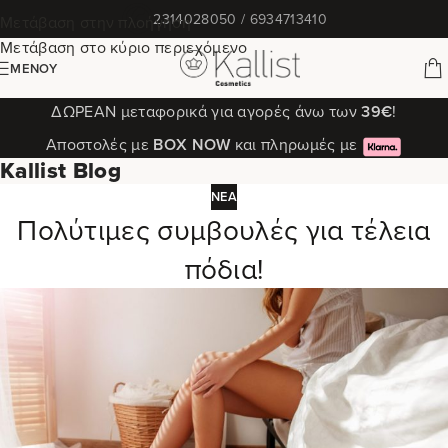
✆
2314028050 / 6934713410
Μετάβαση στην πλοήγηση
Μετάβαση στο κύριο περιεχόμενο
ΜΕΝΟΎ
ΔΩΡΕΑΝ μεταφορικά για αγορές άνω των
39€
!
Αποστολές με
ΒΟΧ ΝΟW
και πληρωμές με
Kallist Blog
ΝΈΑ
Πολύτιμες συμβουλές για τέλεια
πόδια!