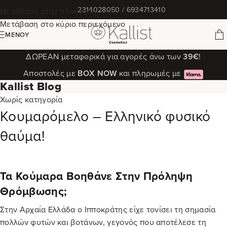
✆
2314028050 / 6934713410
Μετάβαση στην πλοήγηση
Μετάβαση στο κύριο περιεχόμενο
ΜΕΝΟΎ
ΔΩΡΕΑΝ μεταφορικά για αγορές άνω των
39€
!
Αποστολές με
ΒΟΧ ΝΟW
και πληρωμές με
Kallist Blog
Χωρίς κατηγορία
Κουμαρόμελο – Ελληνικό φυσικό
θαύμα!
Τα Κούμαρα Βοηθάνε Στην Πρόληψη
Θρόμβωσης;
Στην Αρχαία Ελλάδα ο Ιπποκράτης είχε τονίσει τη σημασία
πολλών φυτών και βοτάνων, γεγονός που αποτέλεσε τη