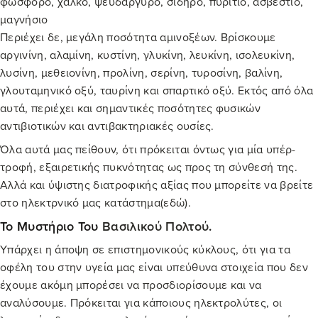
φώσφορο, χαλκό, ψευδάργυρο, σίδηρο, πυρίτιο, ασβέστιο,
μαγνήσιο
Περιέχει δε, μεγάλη ποσότητα αμινοξέων. Βρίσκουμε
αργινίνη, αλαμίνη, κυστίνη, γλυκίνη, λευκίνη, ισολευκίνη,
λυσίνη, μεθειονίνη, προλίνη, σερίνη, τυροσίνη, βαλίνη,
γλουταμηνικό οξύ, ταυρίνη και σπαρτικό οξύ. Εκτός από όλα
αυτά, περιέχει και σημαντικές ποσότητες φυσικών
αντιβιοτικών και αντιβακτηριακές ουσίες.
Όλα αυτά μας πείθουν, ότι πρόκειται όντως για μία υπέρ-
τροφή, εξαιρετικής πυκνότητας ως προς τη σύνθεσή της.
Αλλά και ύψιστης διατροφικής αξίας που μπορείτε να βρείτε
στο ηλεκτρνικό μας κατάστημα(
εδώ
).
Το Μυστήριο Του
Βασιλικού Πολτού
.
Υπάρχει η άποψη σε επιστημονικούς κύκλους, ότι για τα
οφέλη του στην υγεία μας είναι υπεύθυνα στοιχεία που δεν
έχουμε ακόμη μπορέσει να προσδιορίσουμε και να
αναλύσουμε. Πρόκειται για κάποιους ηλεκτρολύτες, οι