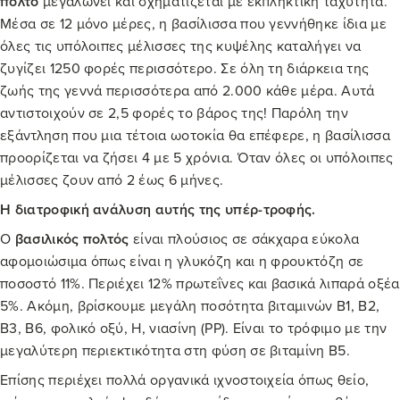
πολτό
μεγαλώνει και σχηματίζεται με εκπληκτική ταχύτητα.
Μέσα σε 12 μόνο μέρες, η βασίλισσα που γεννήθηκε ίδια με
όλες τις υπόλοιπες μέλισσες της κυψέλης καταλήγει να
ζυγίζει 1250 φορές περισσότερο. Σε όλη τη διάρκεια της
ζωής της γεννά περισσότερα από 2.000 κάθε μέρα. Αυτά
αντιστοιχούν σε 2,5 φορές το βάρος της! Παρόλη την
εξάντληση που μια τέτοια ωοτοκία θα επέφερε, η βασίλισσα
προορίζεται να ζήσει 4 με 5 χρόνια. Όταν όλες οι υπόλοιπες
μέλισσες ζουν από 2 έως 6 μήνες.
Η διατροφική ανάλυση αυτής της υπέρ-τροφής.
Ο
βασιλικός πολτός
είναι πλούσιος σε σάκχαρα εύκολα
αφομοιώσιμα όπως είναι η γλυκόζη και η φρουκτόζη σε
ποσοστό 11%. Περιέχει 12% πρωτεΐνες και βασικά λιπαρά οξέα
5%. Ακόμη, βρίσκουμε μεγάλη ποσότητα βιταμινών Β1, Β2,
Β3, Β6, φολικό οξύ, Η, νιασίνη (ΡΡ). Είναι το τρόφιμο με την
μεγαλύτερη περιεκτικότητα στη φύση σε βιταμίνη Β5.
Επίσης περιέχει πολλά οργανικά ιχνοστοιχεία όπως θείο,