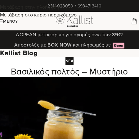
✆
2314028050 / 6934713410
Μετάβαση στην πλοήγηση
Μετάβαση στο κύριο περιεχόμενο
ΜΕΝΟΎ
ΔΩΡΕΑΝ μεταφορικά για αγορές άνω των
39€
!
Αποστολές με
ΒΟΧ ΝΟW
και πληρωμές με
Kallist Blog
ΝΈΑ
Βασιλικός πολτός – Μυστήριο