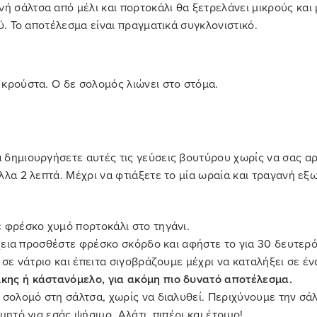
σάλτσα από μέλι και πορτοκάλι θα ξετρελάνει μικρούς και μ
ύ. Το αποτέλεσμα είναι πραγματικά συγκλονιστικό.
 κρούστα. Ο δε σολομός λιώνει στο στόμα.
 δημιουργήσετε αυτές τις γεύσεις βουτύρου χωρίς να σας αρ
λλα 2 λεπτά. Μέχρι να φτιάξετε το μία ωραία και τραγανή εξ
φρέσκο ​​χυμό πορτοκάλι στο τηγάνι.
χεια προσθέστε φρέσκο ​​σκόρδο και αφήστε το για 30 δευτερό
 σε νάτριο και έπειτα σιγοβράζουμε μέχρι να καταλήξει σε έν
ίκης
ή
κάστανόμελο
, για ακόμη πιο δυνατό αποτέλεσμα.
 σολομό στη σάλτσα, χωρίς να διαλυθεί. Περιχύνουμε την σά
ητό για εσάς ψήσιμο. Αλάτι, πιπέρι και έτοιμο!