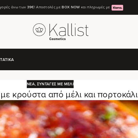
αγορές άνω των
39€
! Αποστολές με
ΒΟΧ ΝΟW
και πληρωμές με
ΤΑΤΙΚΆ
ΝΈΑ
,
ΣΥΝΤΑΓΈΣ ΜΕ ΜΈΛΙ
με κρούστα από μέλι και πορτοκάλι