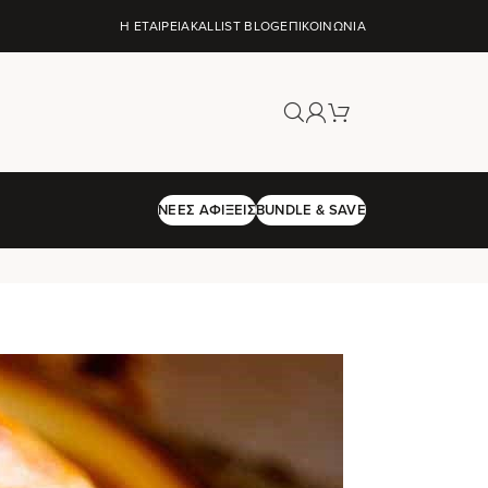
Η ΕΤΑΙΡΕΊΑ
KALLIST BLOG
ΕΠΙΚΟΙΝΩΝΊΑ
ΝΈΕΣ ΑΦΊΞΕΙΣ
BUNDLE & SAVE