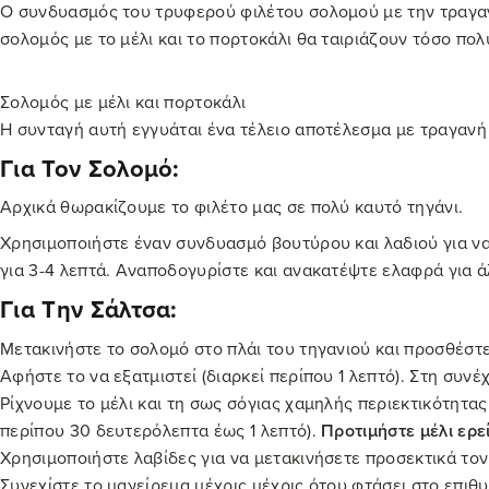
Ο συνδυασμός του τρυφερού φιλέτου σολομού με την τραγανή 
σολομός με το μέλι και το πορτοκάλι θα ταιριάζουν τόσο πολ
Σολομός με μέλι και πορτοκάλι
Η συνταγή αυτή εγγυάται ένα τέλειο αποτέλεσμα με τραγανή
Για Τον Σολομό:
Αρχικά θωρακίζουμε το φιλέτο μας σε πολύ καυτό τηγάνι.
Χρησιμοποιήστε έναν συνδυασμό βουτύρου και λαδιού για να
για 3-4 λεπτά. Αναποδογυρίστε και ανακατέψτε ελαφρά για ά
Για Την Σάλτσα:
Μετακινήστε το σολομό στο πλάι του τηγανιού και προσθέστε 
Αφήστε το να εξατμιστεί (διαρκεί περίπου 1 λεπτό). Στη συνέ
Ρίχνουμε το μέλι και τη σως σόγιας χαμηλής περιεκτικότητας
περίπου 30 δευτερόλεπτα έως 1 λεπτό).
Προτιμήστε μέλι
ερε
Χρησιμοποιήστε λαβίδες για να μετακινήσετε προσεκτικά τον
Συνεχίστε το μαγείρεμα μέχρις μέχρις ότου φτάσει στο επιθυμ