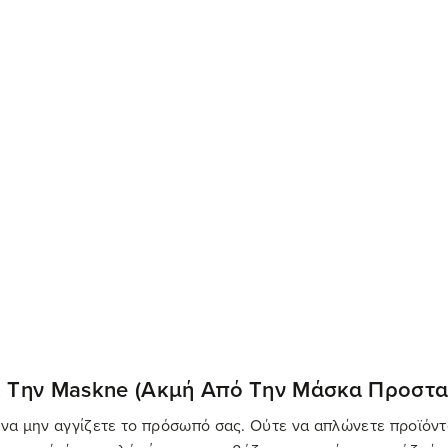
των της maskne με ειδική θεραπεία.
 από την ρύπανση!
Άσκηση στο σπίτι: Πώς 
Kallist News
τα, επιλεγμένες συνθέσεις και αποκλειστικές ενημερώσεις
κατευθείαν στο inbox σου!