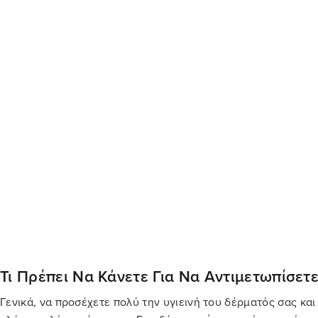
πρόσθετες συμβουλές και σωστή αντιμετώπιση των συμπτωμά
Διαβάστε εδώ περισσότερα για την προστασία του δέρματος
Πηγή: Dr. Τζερμιάς Χριστόφορος
maskne
μάσκα
προστασία του δέρματος
Νεότερα
Μέλι με κανέλα. Θαυματουργό δώρο στον οργανισμό!
Νέα προϊόν