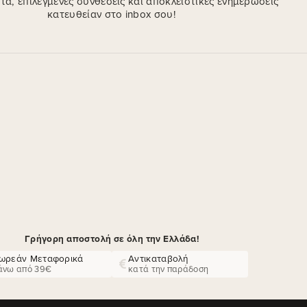
ΠΙΚΟΙΝΩΝΊΑ
ΕΞΥΠΗΡΈΤΗΣΗ ΠΕΛΑΤ
Γρηγορίου Λαμπράκη 61,
Εντοπισμός Παραγγελίας
593 00, Αλεξάνδρεια
2314028050 / 6934713410
Τρόποι Αποστολής
6985666937
Τρόποι Πληρωμής
info@kallist.gr
Πολιτική Επιστροφών