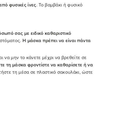
πό φυσικές ίνες
. Το βαμβάκι ή φυσικό
όσωπό σας με ειδικό καθαριστικό
 στόματος.
Η μάσκα πρέπει να είναι πάντα
ι να μην το κάνετε μέχρι να βρεθείτε σε
τε τη μάσκα φροντίστε να καθαρίσετε ή να
τήστε τη μέσα σε πλαστικό σακουλάκι, ώστε
σίας)
.
α ομορφιάς και φροντίδας, χωρίς να έχετε
στε να μην φράζουν οι πόροι του
άλλον δημιουργεί έναν προστατευτικό ιστό
, επισκεφθείτε τον δερματολόγο μας για