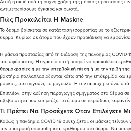
Αυτή η ακμή από τη συχνή χρήση της μάσκας προστασίας είν
αντιμετωπίσουμε έγκαιρα και σωστά.
Πώς Προκαλείται Η
Maskne
Το δέρμα βρίσκεται σε κατάσταση ισορροπίας με το εξωτερι
δέρμα. Κυρίως σε άτομα που έχουν προδιάθεση να εμφανίσο
Η μάσκα προστασίας από τη διάδοση της πανδημίας COVID-19
του υφάσματος. Η υγρασία αυτή μπορεί να προκαλέσει ερεθισ
θερμοκρασίες ή με την υπερβολική πίεση ή με την τριβή τη
βακτήρια πολλαπλασιάζονται κάτω από την επιδερμίδα και εμ
μάσκας, στο πηγούνι, τα μάγουλα. Ή την περιοχή επάνω από 
Επιπλέον, στην αύξηση παραγωγής σμήγματος στο δέρμα σε σ
αβεβαιότητα που επηρεάζει τα άτομα σε περιόδους καραντίν
Τι Πρέπει Να Προσέχετε Όταν Επιλέγετε Μ
Καθώς η πανδημία COVID-19 συνεχίζεται, οι μάσκες τείνουν 
την αποτροπή οποιουδήποτε ερεθισμού στο δέρμα. Να αποφεύ