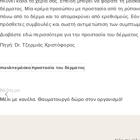
Ασφαλής Πληρωμή
Εύκολη Επιστροφή
Δ
SSL checkout
εντός 30 ημερών
π