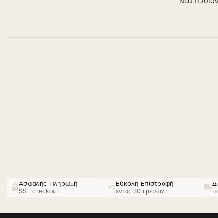
Ε
Ζήστε το απόγειο της ομορφιάς με την Προηγμένη Αισθητική
Κοσμητολογία της Kallist. Ανυψώστε τη ρουτίνα περιποίησης
της επιδερμίδας σας με τα κορυφαία, δερματολογικά
ελεγμένα προϊόντα μας.