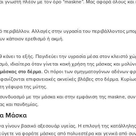
αι γνωστή πλέον με τον όρο “maskne”. Μας αφορά όλους και 
κό περιβάλλον. Αλλαγές στην υγρασία του περιβάλλοντος μπο
υν κάποιον ερεθισμό ή ακμή.
 κάνει το εξής. Παγιδεύει την υγρασία μέσα στον κλειστό χ
μό, ιδιαίτερα όταν γίνεται κακή χρήση της μάσκας και μολύν
ς μάσκας στο δέρμα
. Οι πόροι των σμηγματογόνων αδένων φρά
φανίζονται επιφανειακές ακνεϊκές βλάβες στο δέρμα. Κυρίως
τη γέφυρα της μύτης.
υνδυασμό με την μάσκα και στην εμφάνιση της maskne, συντε
ας και πανδημίας.
ια Μάσκα
να γίνουν βασικό αξεσουάρ υγείας. Η επιλογή της κατάλληλη
γετε να φοράτε μάσκες από πολυεστέρα και γενικά από συνθε