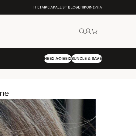
Η ΕΤΑΙΡΕΊΑ
KALLIST BLOG
ΕΠΙΚΟΙΝΩΝΊΑ
ΝΈΕΣ ΑΦΊΞΕΙΣ
BUNDLE & SAVE
kne