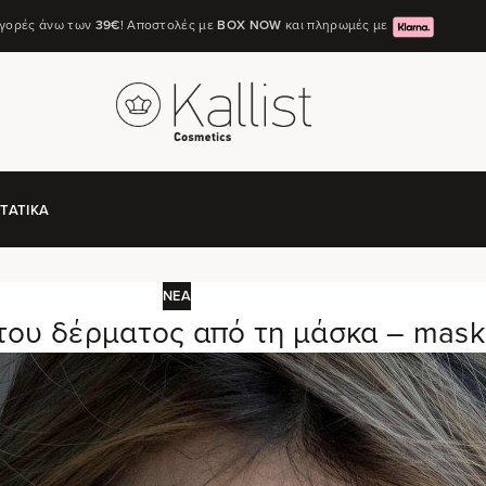
αγορές άνω των
39€
! Αποστολές με
ΒΟΧ ΝΟW
και πληρωμές με
ΤΑΤΙΚΆ
ΝΈΑ
του δέρματος από τη μάσκα – mas