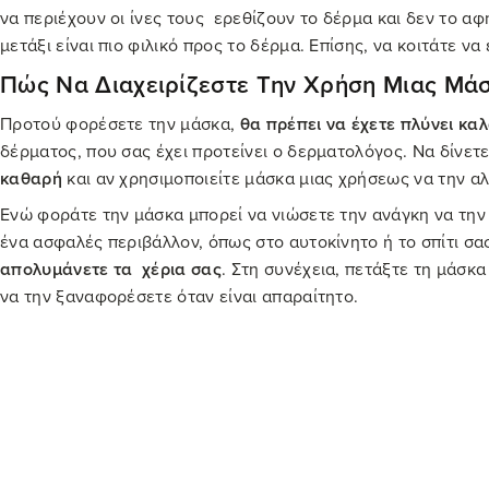
να περιέχουν οι ίνες τους ερεθίζουν το δέρμα και δεν το α
μετάξι είναι πιο φιλικό προς το δέρμα. Επίσης, να κοιτάτε 
Πώς Να Διαχειρίζεστε Την Χρήση Μιας Μά
Προτού φορέσετε την μάσκα,
θα πρέπει να έχετε πλύνει καλ
δέρματος, που σας έχει προτείνει ο δερματολόγος. Να δίνετ
καθαρή
και αν χρησιμοποιείτε μάσκα μιας χρήσεως να την α
Ενώ φοράτε την μάσκα μπορεί να νιώσετε την ανάγκη να την 
ένα ασφαλές περιβάλλον, όπως στο αυτοκίνητο ή το σπίτι σας
απολυμάνετε τα χέρια σας
. Στη συνέχεια, πετάξτε τη μάσκ
να την ξαναφορέσετε όταν είναι απαραίτητο.
Τι Πρέπει Να Κάνετε Για Να Αντιμετωπίσε
Γενικά, να προσέχετε πολύ την υγιεινή του δέρματός σας κα
πλύνει καλά τα χέρια σας. Επειδή μπορεί να φοράτε τη μάσκ
δέρματος. Μία
κρέμα προσώπου με προστασία από τη ρύπαν
πάνω από το δέρμα και το απομακρύνει από ερεθισμούς. Εάν