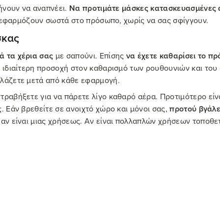
φήνουν να αναπνέει.
Να προτιμάτε μάσκες κατασκευασμένες α
να εφαρμόζουν σωστά στο πρόσωπο, χωρίς να σας σφίγγουν.
σκας
ά τα χέρια σας
με σαπούνι. Επίσης
να έχετε καθαρίσει το πρ
ε ιδιαίτερη προσοχή στον καθαρισμό των ρουθουνιών και του
λλάζετε μετά από κάθε εφαρμογή.
τραβήξετε για να πάρετε λίγο καθαρό αέρα. Προτιμότερο είνα
. Εάν βρεθείτε σε ανοιχτό χώρο και μόνοι σας,
προτού βγάλε
α αν είναι μιας χρήσεως. Αν είναι πολλαπλών χρήσεων τοποθε
τε Την Maskne (ακμή Από Την Μάσκα Προστα
ι να μην αγγίζετε το πρόσωπό σας. Ούτε να απλώνετε προϊόντ
α αρκετή ώρα, καλό είναι να μην βάζετε συνεχώς μακιγιάζ, ώ
ση
είναι η ιδανική ασπίδα. Η κρέμα προστασίας από το περιβ
 παρατηρείτε επιφανειακά σπυράκια ή ερυθρότητα και κνησμό