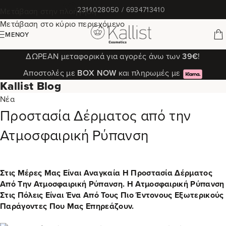
✆
2314028050 / 6934713410
Μετάβαση στην πλοήγηση
Μετάβαση στο κύριο περιεχόμενο
ΜΕΝΟΎ
ΔΩΡΕΑΝ μεταφορικά για αγορές άνω των
39€
!
Αποστολές με
ΒΟΧ ΝΟW
και πληρωμές με
Kallist Blog
Νέα
Προστασία Δέρματος από την
Ατμοσφαιρική Ρύπανση
Στις Μέρες Μας Είναι Αναγκαία Η Προστασία Δέρματος
Από Την Ατμοσφαιρική Ρύπανση. Η Ατμοσφαιρική Ρύπανση
Στις Πόλεις Είναι Ένα Από Τους Πιο Έντονους Εξωτερικούς
Παράγοντες Που Μας Επηρεάζουν.