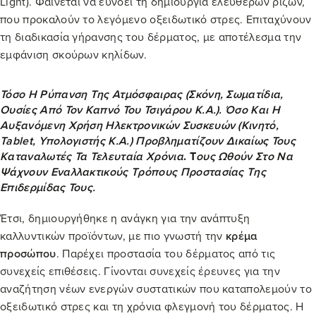
Light). Φαίνεται να ευνοεί τη δημιουργία ελευθέρων ριζών,
που προκαλούν το λεγόμενο οξειδωτικό στρες. Επιταχύνουν
τη διαδικασία γήρανσης του δέρματος, με αποτέλεσμα την
εμφάνιση σκούρων κηλίδων.
Τόσο Η Ρύπανση Της Ατμόσφαιρας (σκόνη, Σωματίδια,
Ουσίες Από Τον Καπνό Του Τσιγάρου Κ.α.). Όσο Και Η
Αυξανόμενη Χρήση Ηλεκτρονικών Συσκευών (κινητό,
Tablet, Υπολογιστής Κ.α.) Προβληματίζουν Δικαίως Τους
Καταναλωτές Τα Τελευταία Χρόνια
. Τ
Ους Ωθούν Στο Να
Ψάχνουν Εναλλακτικούς Τρόπους Προστασίας Της
Επιδερμίδας Τους.
Έτσι, δημιουργήθηκε η ανάγκη για την ανάπτυξη
καλλυντικών προϊόντων, με πιο γνωστή την
κρέμα
προσώπου
. Παρέχει προστασία του δέρματος από τις
συνεχείς επιθέσεις. Γίνονται συνεχείς έρευνες για την
αναζήτηση νέων ενεργών συστατικών που καταπολεμούν το
οξειδωτικό στρες και τη χρόνια φλεγμονή του δέρματος. Η