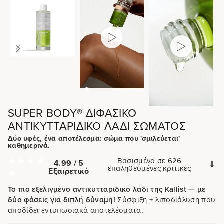
SUPER BODY® ΔΙΦΑΣΙΚΌ
ΑΝΤΙΚΥΤΤΑΡΙΔΙΚΌ ΛΆΔΙ ΣΏΜΑΤΟΣ
Δύο υφές, ένα αποτέλεσμα: σώμα που 'σμιλεύεται'
καθημερινά.
Βασισμένο σε 626
4.99 / 5
επαληθευμένες κριτικές
Εξαιρετικό
Το πιο εξελιγμένο αντικυτταριδικό λάδι της Kallist — με
δύο φάσεις για διπλή δύναμη!
Σύσφιξη + λιποδιάλυση που
αποδίδει εντυπωσιακά αποτελέσματα.