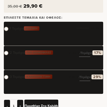
29,90
€
35,00
€
ΕΠΙΛΈΞΤΕ ΤΕΜΆΧΙΑ ΚΑΙ ΌΦΕΛΟΣ:
35,00
€
29,90
€
1 Τεμάχιο
ΔΟΚΙΜΉ
2 Τεμάχια
17%
ΠΙΟ ΔΗΜΟΦΙΛΈΣ
24,95
€
/τεμάχιο
49,90
€
59,80
€
3 Τεμάχια
29%
ΚΑΛΎΤΕΡΗ ΤΙΜΉ
21,30
€
/τεμάχιο
63,90
€
89,70
€
Προσθήκη Στο Καλάθι
-
+