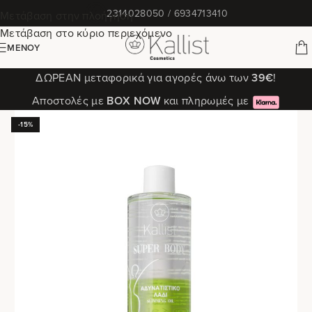
✆
2314028050 / 6934713410
Μετάβαση στην πλοήγηση
Μετάβαση στο κύριο περιεχόμενο
ΜΕΝΟΎ
ΔΩΡΕΑΝ μεταφορικά για αγορές άνω των
39€
!
Αποστολές με
ΒΟΧ ΝΟW
και πληρωμές με
-15%