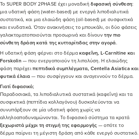
Το SUPER BODY 2PHASE έχει μοναδική
διφασική σύνθεση
:
μια υδατική φάση (water-based) με ενεργά λιποδιαλυτικά
συστατικά, και μια ελαιώδη φάση (oil-based) με συσφικτικά
και ενυδατικά. Όταν ανακινήσεις το μπουκάλι, οι δύο φάσεις
γαλακτοματοποιούνται προσωρινά και δίνουν
την πιο
σύνθετη δράση κατά της κυτταρίτιδας στην αγορά
.
Η υδατική φάση φέρνει στο δέρμα
καφεΐνη, L-Carnitine και
Forskolin
— που ενεργοποιούν τη λιπολύση. Η ελαιώδης
φάση παρέχει
πεπτιδικά συμπλέγματα, Centella Asiatica και
φυτικά έλαια
— που συσφίγγουν και αναγεννούν το δέρμα.
Γιατί διφασικό;
Παραδοσιακά, τα λιποδιαλυτικά συστατικά (καφεΐνη) και τα
συσφικτικά (πεπτίδια κολλαγόνου) δυσκολεύονται να
συνυπάρξουν σε μία υδατική φάση χωρίς να
αλληλοαποδυναμώνονται. Το διφασικό σύστημα τα κρατά
ξεχωριστά μέχρι τη στιγμή της εφαρμογής
— οπότε το
δέρμα παίρνει τη μέγιστη δράση από κάθε ενεργό συστατικό.