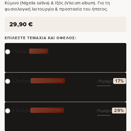
Κύμινο (Nigella sativa) & Ιξός (Viscum album). Για τη
φυσιολογική λειτουργία & προστασία του ήπατος.
29,90
€
ΕΠΙΛΈΞΤΕ ΤΕΜΆΧΙΑ ΚΑΙ ΌΦΕΛΟΣ:
29,90
€
1 Τεμάχιο
ΔΟΚΙΜΉ
2 Τεμάχια
17%
ΠΙΟ ΔΗΜΟΦΙΛΈΣ
24,95
€
/τεμάχιο
49,90
€
59,80
€
3 Τεμάχια
29%
ΚΑΛΎΤΕΡΗ ΤΙΜΉ
21,33
€
/τεμάχιο
64,00
€
89,70
€