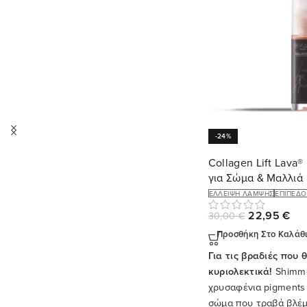
-24%
Collagen Lift Lava
για Σώμα & Μαλλιά
ΈΛΛΕΙΨΗ ΛΆΜΨΗΣ
ΕΠΊΠΕΔΟ
22,95
€
30,00
€
Προσθήκη Στο Καλάθ
Για τις βραδιές που 
κυριολεκτικά!
Shimme
χρυσαφένια pigments
σώμα που τραβά βλέμ