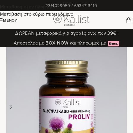
✆
2314028050 / 6934713410
Μετάβαση στην πλοήγηση
Μετάβαση στο κύριο περιεχόμενο
ΜΕΝΟΎ
ΔΩΡΕΑΝ μεταφορικά για αγορές άνω των
39€
!
Αποστολές με
ΒΟΧ ΝΟW
και πληρωμές με