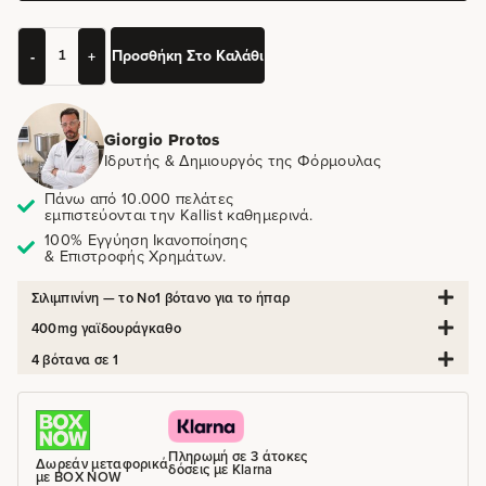
Προσθήκη Στο Καλάθι
-
+
Giorgio Protos
Ιδρυτής & Δημιουργός της Φόρμουλας
Πάνω από 10.000 πελάτες
εμπιστεύονται την Kallist καθημερινά.
100% Εγγύηση Ικανοποίησης
& Επιστροφής Χρημάτων.
Σιλιμπινίνη — το Νο1 βότανο για το ήπαρ
400mg γαϊδουράγκαθο
4 βότανα σε 1
Πληρωμή σε 3 άτοκες
Δωρεάν μεταφορικά
δόσεις με Klarna
με BOX NOW