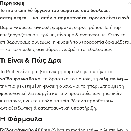
Περιγραφή
Το πιο σιωπηλό όργανο του σώματός σου δουλεύει
ασταμάτητα — και σπάνια παραπονιέται πριν να είναι αργά.
Βαριά γεύματα, αλκοόλ, φάρμακα, στρες, ρύποι. Το ήπαρ
επεξεργάζεται ό,τι τρώμε, πίνουμε & αναπνέουμε. Όταν το
επιβαρύνουμε συνεχώς, η φυσική του ισορροπία δοκιμάζεται
— και το νιώθεις σαν βάρος, νωθρότητα, «θολούρα».
Τι Είναι & Πώς Δρα
Το ProLiv είναι μια βοτανική φόρμουλα με πυρήνα το
γαϊδουράγκαθο
και τη δραστική του ουσία, τη
σιλιμπινίνη
—
την πιο μελετημένη φυσική ουσία για το ήπαρ. Στηρίζει τη
φυσιολογική λειτουργία και την προστασία των ηπατικών
κυττάρων, ενώ τα υπόλοιπα τρία βότανα προσθέτουν
αντιοξειδωτική & καταπραϋντική υποστήριξη.
Η Φόρμουλα
Γαϊδουράγκαθο 400mg
(Silybum marianum) — σιλιμπινίνη, η