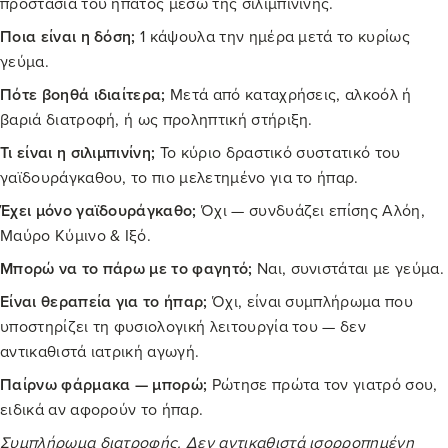
προστασία του ήπατος μέσω της σιλιμπινίνης.
Ποια είναι η δόση;
1 κάψουλα την ημέρα μετά το κυρίως
γεύμα.
Πότε βοηθά ιδιαίτερα;
Μετά από καταχρήσεις, αλκοόλ ή
βαριά διατροφή, ή ως προληπτική στήριξη.
Τι είναι η σιλιμπινίνη;
Το κύριο δραστικό συστατικό του
γαϊδουράγκαθου, το πιο μελετημένο για το ήπαρ.
Έχει μόνο γαϊδουράγκαθο;
Όχι — συνδυάζει επίσης Αλόη,
Μαύρο Κύμινο & Ιξό.
Μπορώ να το πάρω με το φαγητό;
Ναι, συνιστάται με γεύμα.
Είναι θεραπεία για το ήπαρ;
Όχι, είναι συμπλήρωμα που
υποστηρίζει τη φυσιολογική λειτουργία του — δεν
αντικαθιστά ιατρική αγωγή.
Παίρνω φάρμακα — μπορώ;
Ρώτησε πρώτα τον γιατρό σου,
ειδικά αν αφορούν το ήπαρ.
Συμπλήρωμα διατροφής. Δεν αντικαθιστά ισορροπημένη