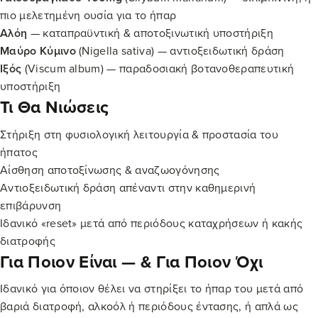
πιο μελετημένη ουσία για το ήπαρ
Αλόη
— καταπραϋντική & αποτοξινωτική υποστήριξη
Μαύρο Κύμινο
(Nigella sativa) — αντιοξειδωτική δράση
Ιξός
(Viscum album) — παραδοσιακή βοτανοθεραπευτική
υποστήριξη
Τι Θα Νιώσεις
Στήριξη στη φυσιολογική λειτουργία & προστασία του
ήπατος
Αίσθηση αποτοξίνωσης & αναζωογόνησης
Αντιοξειδωτική δράση απέναντι στην καθημερινή
επιβάρυνση
Ιδανικό «reset» μετά από περιόδους καταχρήσεων ή κακής
διατροφής
Για Ποιον Είναι — & Για Ποιον Όχι
Ιδανικό για όποιον θέλει να στηρίξει το ήπαρ του μετά από
βαριά διατροφή, αλκοόλ ή περιόδους έντασης, ή απλά ως