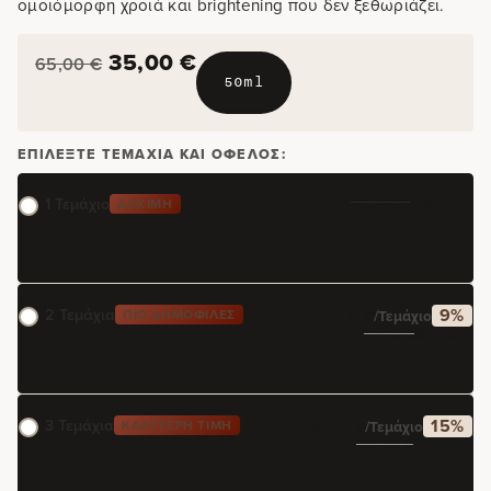
ομοιόμορφη χροιά και brightening που δεν ξεθωριάζει.
35,00
€
65,00
€
50ml
ΕΠΙΛΈΞΤΕ ΤΕΜΆΧΙΑ ΚΑΙ ΌΦΕΛΟΣ:
65,00
€
35,00
€
1 Τεμάχιο
ΔΟΚΙΜΉ
2 Τεμάχια
9%
ΠΙΟ ΔΗΜΟΦΙΛΈΣ
32,00
€
/τεμάχιο
64,00
€
70,00
€
3 Τεμάχια
15%
ΚΑΛΎΤΕΡΗ ΤΙΜΉ
30,00
€
/τεμάχιο
90,00
€
105,00
€