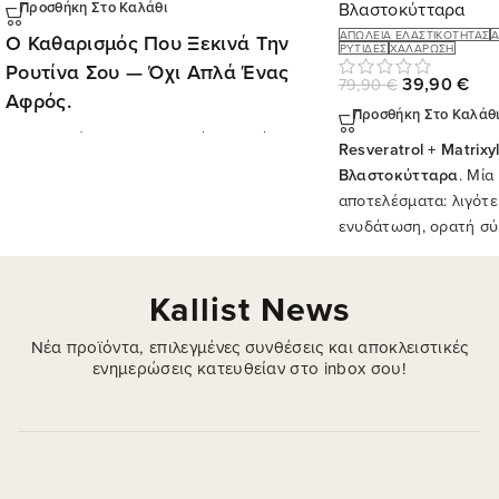
Βλαστοκύτταρα
Προσθήκη Στο Καλάθι
ΑΠΏΛΕΙΑ ΕΛΑΣΤΙΚΌΤΗΤΑΣ
Ο Καθαρισμός Που Ξεκινά Την
ΡΥΤΊΔΕΣ
ΧΑΛΆΡΩΣΗ
Ρουτίνα Σου — Όχι Απλά Ένας
39,90
€
79,90
€
Αφρός.
Προσθήκη Στο Καλάθ
Η επιδερμίδα σου δεν χρειάζεται μόνο
Resveratrol + Matrix
"καθαρισμό". Χρειάζεται καθαρισμό που
δεν
Βλαστοκύτταρα
. Μία
την εξαντλεί
. Πλούσιος αφρός με μέλι,
αποτελέσματα: λιγότε
πρόπολη & Centella Asiatica — καθαρή,
ενυδάτωση, ορατή σύ
απαλή επιδερμίδα από την πρώτη χρήση.
Kallist News
Νέα προϊόντα, επιλεγμένες συνθέσεις και αποκλειστικές
ενημερώσεις κατευθείαν στο inbox σου!