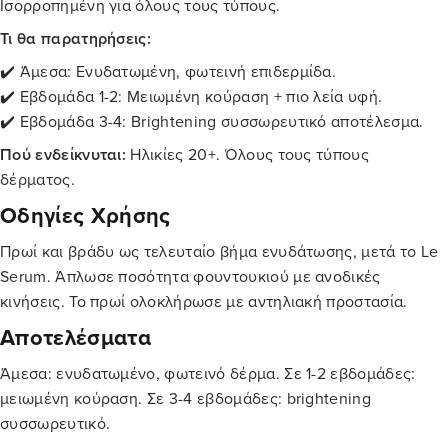
Ισορροπημένη για όλους τους τύπους.
Τι θα παρατηρήσεις:
✔️ Άμεσα: Ενυδατωμένη, φωτεινή επιδερμίδα.
✔️ Εβδομάδα 1-2: Μειωμένη κούραση + πιο λεία υφή.
✔️ Εβδομάδα 3-4: Brightening συσσωρευτικό αποτέλεσμα.
Πού ενδείκνυται:
Ηλικίες 20+. Όλους τους τύπους
δέρματος.
Οδηγίες Χρήσης
Πρωί και βράδυ ως τελευταίο βήμα ενυδάτωσης, μετά το Le
Serum. Άπλωσε ποσότητα φουντουκιού με ανοδικές
κινήσεις. Το πρωί ολοκλήρωσε με αντηλιακή προστασία.
Αποτελέσματα
Άμεσα: ενυδατωμένο, φωτεινό δέρμα. Σε 1-2 εβδομάδες:
μειωμένη κούραση. Σε 3-4 εβδομάδες: brightening
συσσωρευτικό.