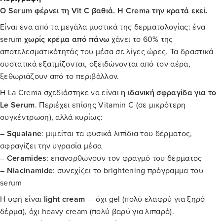
Ο Serum φέρνει τη Vit C βαθιά. Η Crema την κρατά εκεί.
Είναι ένα από τα μεγάλα μυστικά της δερματολογίας: ένα
serum
χωρίς κρέμα από πάνω
χάνει το 60% της
αποτελεσματικότητάς του μέσα σε λίγες ώρες. Τα δραστικά
συστατικά εξατμίζονται, οξειδώνονται από τον αέρα,
ξεθωριάζουν από το περιβάλλον.
Η La Crema σχεδιάστηκε να είναι
η ιδανική σφραγίδα για το
Le Serum
. Περιέχει επίσης Vitamin C (σε μικρότερη
συγκέντρωση), αλλά κυρίως:
–
Squalane
: μιμείται τα φυσικά λιπίδια του δέρματος,
σφραγίζει την υγρασία μέσα
–
Ceramides
: επανορθώνουν τον φραγμό του δέρματος
–
Niacinamide
: συνεχίζει το brightening πρόγραμμα του
serum
Η υφή είναι
light cream
— όχι gel (πολύ ελαφρύ για ξηρό
δέρμα), όχι heavy cream (πολύ βαρύ για λιπαρό).