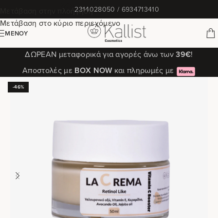
✆
2314028050 / 6934713410
Μετάβαση στην πλοήγηση
Μετάβαση στο κύριο περιεχόμενο
ΜΕΝΟΎ
ΔΩΡΕΑΝ μεταφορικά για αγορές άνω των
39€
!
Αποστολές με
ΒΟΧ ΝΟW
και πληρωμές με
-46%