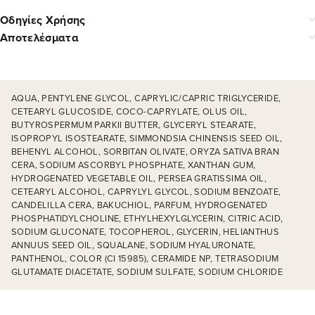
Οδηγίες Χρήσης
Αποτελέσματα
AQUA, PENTYLENE GLYCOL, CAPRYLIC/CAPRIC TRIGLYCERIDE,
CETEARYL GLUCOSIDE, COCO-CAPRYLATE, OLUS OIL,
BUTYROSPERMUM PARKII BUTTER, GLYCERYL STEARATE,
ISOPROPYL ISOSTEARATE, SIMMONDSIA CHINENSIS SEED OIL,
BEHENYL ALCOHOL, SORBITAN OLIVATE, ORYZA SATIVA BRAN
CERA, SODIUM ASCORBYL PHOSPHATE, XANTHAN GUM,
HYDROGENATED VEGETABLE OIL, PERSEA GRATISSIMA OIL,
CETEARYL ALCOHOL, CAPRYLYL GLYCOL, SODIUM BENZOATE,
CANDELILLA CERA, BAKUCHIOL, PARFUM, HYDROGENATED
PHOSPHATIDYLCHOLINE, ETHYLHEXYLGLYCERIN, CITRIC ACID,
SODIUM GLUCONATE, TOCOPHEROL, GLYCERIN, HELIANTHUS
ANNUUS SEED OIL, SQUALANE, SODIUM HYALURONATE,
PANTHENOL, COLOR (CI 15985), CERAMIDE NP, TETRASODIUM
GLUTAMATE DIACETATE, SODIUM SULFATE, SODIUM CHLORIDE