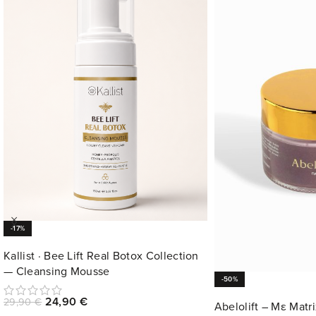
-17%
Kallist · Bee Lift Real Botox Collection
— Cleansing Mousse
-50%
24,90
€
29,90
€
Abelolift – Με Matr