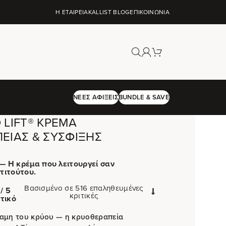
Η ΕΤΑΙΡΕΊΑ
KALLIST BLOG
ΕΠΙΚΟΙΝΩΝΊΑ
ΝΈΕΣ ΑΦΊΞΕΙΣ
BUNDLE & SAVE
 LIFT® ΚΡΈΜΑ
ΕΊΑΣ & ΣΎΣΦΙΞΗΣ
— Η κρέμα που λειτουργεί σαν
τιτούτου.
Βασισμένο σε 516 επαληθευμένες
/ 5
κριτικές
τικό
ναμη του κρύου — η κρυοθεραπεία