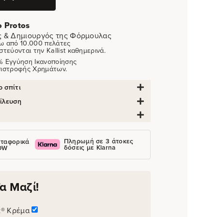
o Protos
ς & Δημιουργός της Φόρμουλας
ω από 10.000 πελάτες
στεύονται την Kallist καθημερινά.
% Εγγύηση Ικανοποίησης
πιστροφής Χρημάτων.
 σπίτι
ίλευση
Πληρωμή σε 3 άτοκες
ταφορικά
δόσεις με Klarna
OW
α Μαζί!