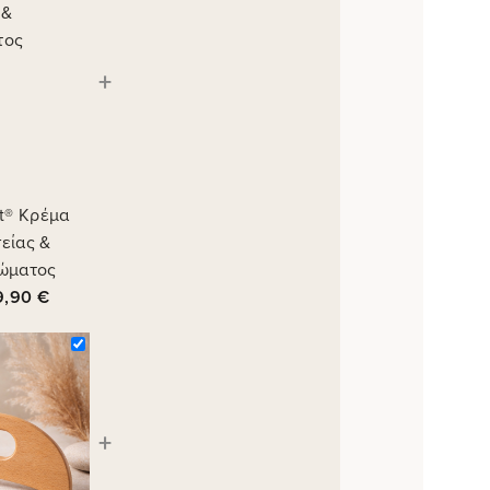
+
ft® Κρέμα
είας &
ώματος
9,90
€
+