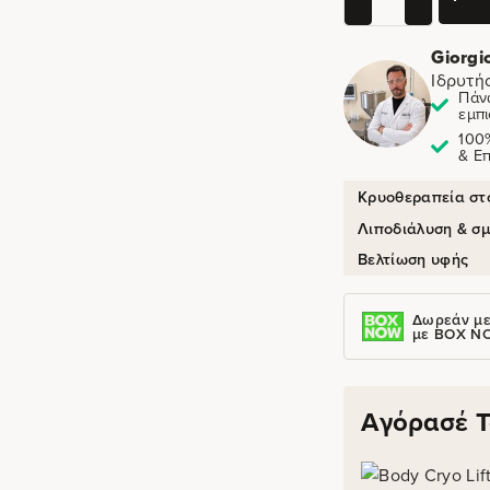
Giorgi
Ιδρυτή
Πάν
εμπι
100
& Ε
Κρυοθεραπεία στο
Λιποδιάλυση & σμ
Βελτίωση υφής
Δωρεάν με
με BOX N
Αγόρασέ Τ