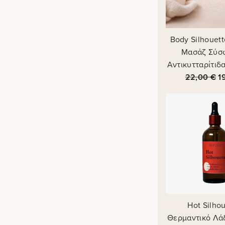
Body Silhouet
Μασάζ Σύσφ
Αντικυτταρίτιδ
22,00
€
1
Hot Silho
Θερμαντικό Λά