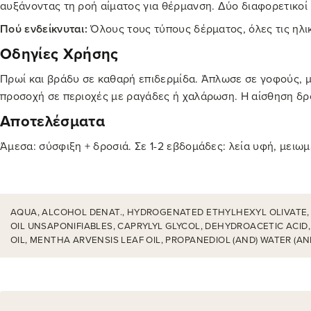
αυξάνοντας τη ροή αίματος για θέρμανση. Δύο διαφορετικοί 
Πού ενδείκνυται:
Όλους τους τύπους δέρματος, όλες τις ηλικ
Οδηγίες Χρήσης
Πρωί και βράδυ σε καθαρή επιδερμίδα. Άπλωσε σε γοφούς, μη
προσοχή σε περιοχές με ραγάδες ή χαλάρωση. Η αίσθηση δρο
Αποτελέσματα
Άμεσα: σύσφιξη + δροσιά. Σε 1-2 εβδομάδες: λεία υφή, μειωμέ
AQUA, ALCOHOL DENAT., HYDROGENATED ETHYLHEXYL OLIVATE
OIL UNSAPONIFIABLES, CAPRYLYL GLYCOL, DEHYDROACETIC ACID
OIL, MENTHA ARVENSIS LEAF OIL, PROPANEDIOL (AND) WATER (AN