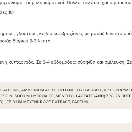
μηχανισμοί, συμπληρωματικοί. Πολλοί πελάτες χρησιμοποιούν
ίες 18+.
ρούς, γλουτούς, κοιλιά και βραχίονες με μασάζ 5 λεπτά από
σιάς διαρκεί 2-3 λεπτά.
νη κυτταρίτιδα. Σε 3-4 εβδομάδες: σύσφιξη και σμίλευση. Σε 
, CAFFEINE, AMMONIUM ACRYLOYLDIMETHYLTAURATE/VP COPOLYME
, ESCIN, SODIUM HYDROXIDE, MENTHYL LACTATE (AND) PPG-26-BU
D) LEPIDIUM MEYENII ROOT EXTRACT, PARFUM.