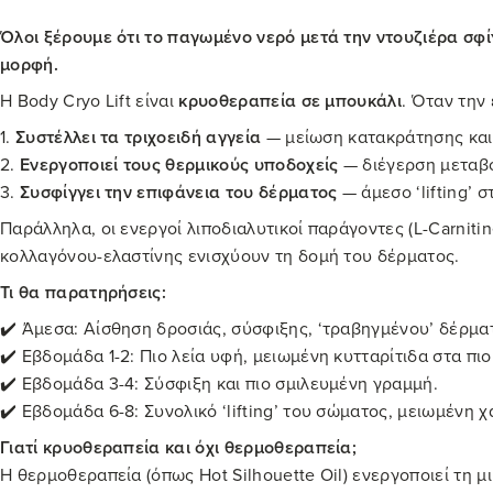
Όλοι ξέρουμε ότι το παγωμένο νερό μετά την ντουζιέρα σφί
μορφή.
Η Body Cryo Lift είναι
κρυοθεραπεία σε μπουκάλι
. Όταν την
1.
Συστέλλει τα τριχοειδή αγγεία
— μείωση κατακράτησης και
2.
Ενεργοποιεί τους θερμικούς υποδοχείς
— διέγερση μεταβο
3.
Συσφίγγει την επιφάνεια του δέρματος
— άμεσο ‘lifting’ 
Παράλληλα, οι ενεργοί λιποδιαλυτικοί παράγοντες (L-Carnitin
κολλαγόνου-ελαστίνης ενισχύουν τη δομή του δέρματος.
Τι θα παρατηρήσεις:
✔️ Άμεσα: Αίσθηση δροσιάς, σύσφιξης, ‘τραβηγμένου’ δέρμα
✔️ Εβδομάδα 1-2: Πιο λεία υφή, μειωμένη κυτταρίτιδα στα πι
✔️ Εβδομάδα 3-4: Σύσφιξη και πιο σμιλευμένη γραμμή.
✔️ Εβδομάδα 6-8: Συνολικό ‘lifting’ του σώματος, μειωμένη 
Γιατί κρυοθεραπεία και όχι θερμοθεραπεία;
Η θερμοθεραπεία (όπως Hot Silhouette Oil) ενεργοποιεί τη 