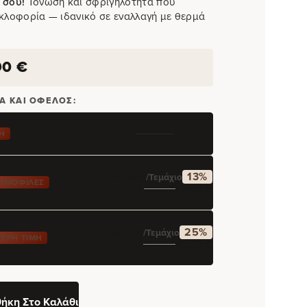
 σου!
Τόνωση και σφριγηλότητα που
υκλοφορία — ιδανικό σε εναλλαγή με θερμά
90
€
Α ΚΑΙ ΌΦΕΛΟΣ:
80,00
€
39,90
€
Ή
13%
34,95
€
/τεμάχιο
ΔΗΜΟΦΙΛΈΣ
69,90
€
79,80
€
25%
30,00
€
/τεμάχιο
ΕΡΗ ΤΙΜΉ
90,00
€
119,70
€
ήκη Στο Καλάθι