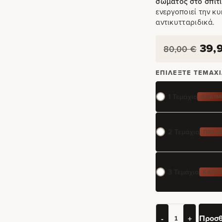
σώματος στο σπίτι
ενεργοποιεί την κ
αντικυτταριδικά.
39,
80,00
€
ΕΠΙΛΈΞΤΕ ΤΕΜΆΧΙ
1 Τεμάχιο
ΔΟΚΙΜ
2 Τεμάχια
ΠΙΟ 
3 Τεμάχια
ΚΑΛΎΤ
Προσθ
-
+