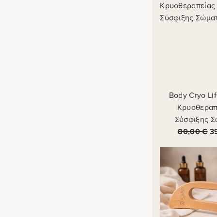
Body Cryo Li
Κρυοθεραπ
Σύσφιξης Σ
80,00
€
3