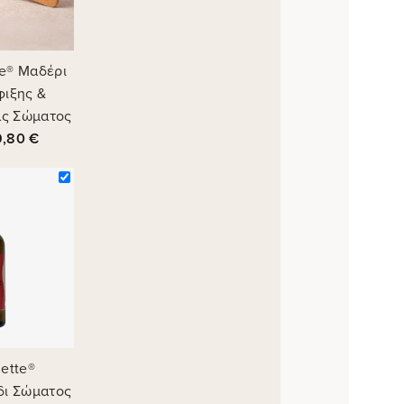
te® Μαδέρι
ιξης &
ας Σώματος
9,80
€
uette®
δι Σώματος