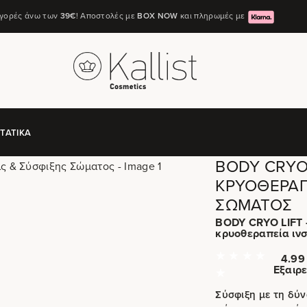
αγορές άνω των
39€
! Αποστολές με
ΒΟΧ ΝΟW
και πληρωμές με
ΤΑΤΙΚΆ
BODY CRYO
ΚΡΥΟΘΕΡΑΠ
ΣΏΜΑΤΟΣ
BODY CRYO LIFT 
κρυοθεραπεία ινσ
4.99 
Εξαιρε
Σύσφιξη με τη δύ