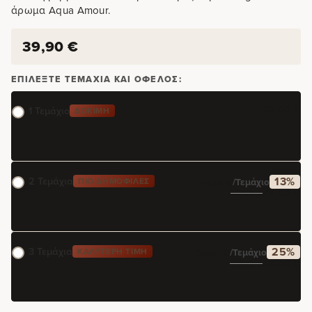
άρωμα Aqua Amour.
39,90
€
ΕΠΙΛΈΞΤΕ ΤΕΜΆΧΙΑ ΚΑΙ ΌΦΕΛΟΣ:
39,90
€
1 Τεμάχιο
ΔΟΚΙΜΉ
2 Τεμάχια
13%
ΠΙΟ ΔΗΜΟΦΙΛΈΣ
34,95
€
/τεμάχιο
69,90
€
79,80
€
3 Τεμάχια
25%
ΚΑΛΎΤΕΡΗ ΤΙΜΉ
30,00
€
/τεμάχιο
90,00
€
119,70
€