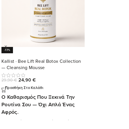
-17%
Kallist · Bee Lift Real Botox Collection
— Cleansing Mousse
24,90
€
29,90
€
Προσθήκη Στο Καλάθι
Ο Καθαρισμός Που Ξεκινά Την
Ρουτίνα Σου — Όχι Απλά Ένας
Αφρός.
Η επιδερμίδα σου δεν χρειάζεται μόνο
"καθαρισμό". Χρειάζεται καθαρισμό που
δεν