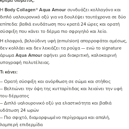
κρέμα σώματος.
Η
Body Collagen® Aqua Amour
συνδυάζει κολλαγόνο και
διπλό υαλουρονικό οξύ για να δουλέψει ταυτόχρονα σε δύο
επίπεδα: βαθιά ενυδάτωση που κρατά 24 ώρες και ορατή
σύσφιξη που κάνει το δέρμα πιο σφριγηλό και λείο.
Η ελαφριά, βελούδινη υφή (emulsion) απορροφάται αμέσως,
δεν κολλάει και δεν λεκιάζει τα ρούχα — ενώ το signature
άρωμα
Aqua Amour
αφήνει μια διακριτική, καλοκαιρινή
υπογραφή πολυτέλειας.
Τι κάνει:
– Ορατή σύσφιξη και ανόρθωση σε σώμα και στήθος
– Βελτιώνει την όψη της κυτταρίτιδας και λειαίνει την υφή
του δέρματος
– Διπλό υαλουρονικό οξύ για ελαστικότητα και βαθιά
υδάτωση 24 ωρών
– Πιο σφιχτό, διαμορφωμένο περίγραμμα και απαλή,
λαμπερή επιδερμίδα