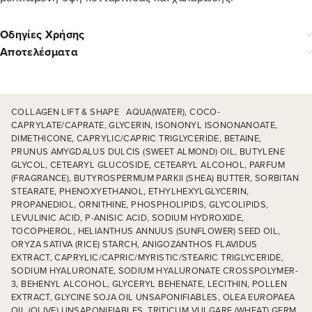
Οδηγίες Χρήσης
Αποτελέσματα
COLLAGEN LIFT & SHAPE AQUA(WATER), COCO-
CAPRYLATE/CAPRATE, GLYCERIN, ISONONYL ISONONANOATE,
DIMETHICONE, CAPRYLIC/CAPRIC TRIGLYCERIDE, BETAINE,
PRUNUS AMYGDALUS DULCIS (SWEET ALMOND) OIL, BUTYLENE
GLYCOL, CETEARYL GLUCOSIDE, CETEARYL ALCOHOL, PARFUM
(FRAGRANCE), BUTYROSPERMUM PARKII (SHEA) BUTTER, SORBITAN
STEARATE, PHENOXYETHANOL, ETHYLHEXYLGLYCERIN,
PROPANEDIOL, ORNITHINE, PHOSPHOLIPIDS, GLYCOLIPIDS,
LEVULINIC ACID, P-ANISIC ACID, SODIUM HYDROXIDE,
TOCOPHEROL, HELIANTHUS ANNUUS (SUNFLOWER) SEED OIL,
ORYZA SATIVA (RICE) STARCH, ANIGOZANTHOS FLAVIDUS
EXTRACT, CAPRYLIC/CAPRIC/MYRISTIC/STEARIC TRIGLYCERIDE,
SODIUM HYALURONATE, SODIUM HYALURONATE CROSSPOLYMER-
3, BEHENYL ALCOHOL, GLYCERYL BEHENATE, LECITHIN, POLLEN
EXTRACT, GLYCINE SOJA OIL UNSAPONIFIABLES, OLEA EUROPAEA
OIL (OLIVE) UNSAPONIFIABLES, TRITICUM VULGARE (WHEAT) GERM