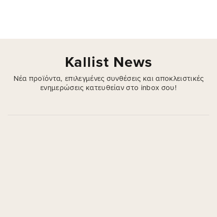
την εξαντλεί
. Πλούσιος αφρός με μέλι,
πρόπολη & Centella Asiatica — καθαρή,
απαλή επιδερμίδα από την πρώτη χρήση.
Kallist News
Νέα προϊόντα, επιλεγμένες συνθέσεις και αποκλειστικές
ενημερώσεις κατευθείαν στο inbox σου!