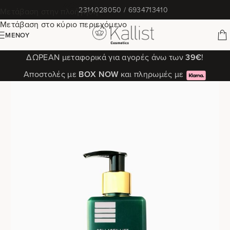
✆
2314028050 / 6934713410
Μετάβαση στην πλοήγηση
Μετάβαση στο κύριο περιεχόμενο
ΜΕΝΟΎ
ΔΩΡΕΑΝ μεταφορικά για αγορές άνω των
39€
!
Αποστολές με
ΒΟΧ ΝΟW
και πληρωμές με