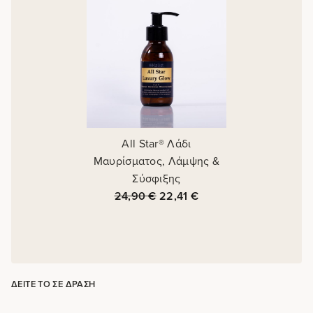
All Star® Λάδι
Μαυρίσματος, Λάμψης &
Σύσφιξης
24,90
€
22,41
€
ΔΕΊΤΕ ΤΟ ΣΕ ΔΡΆΣΗ