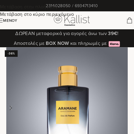
✆
2314028050 / 6934713410
Μετάβαση στην πλοήγηση
Μετάβαση στο κύριο περιεχόμενο
ΜΕΝΟΎ
ΔΩΡΕΑΝ μεταφορικά για αγορές άνω των
39€
!
Αποστολές με
ΒΟΧ ΝΟW
και πληρωμές με
-36%