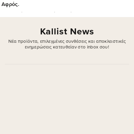
Αφρός.
Η επιδερμίδα σου δεν χρειάζεται μόνο
"καθαρισμό". Χρειάζεται καθαρισμό που
δεν
την εξαντλεί
. Πλούσιος αφρός με μέλι,
Kallist News
πρόπολη & Centella Asiatica — καθαρή,
απαλή επιδερμίδα από την πρώτη χρήση.
Νέα προϊόντα, επιλεγμένες συνθέσεις και αποκλειστικές
ενημερώσεις κατευθείαν στο inbox σου!