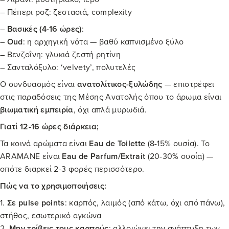
– Πέπερι ροζ: ζεστασιά, complexity
–
Βασικές (4-16 ώρες)
:
–
Oud
: η αρχηγική νότα — βαθύ καπνισμένο ξύλο
– Βενζοΐνη: γλυκιά ζεστή ρητίνη
– Σανταλόξυλο: ‘velvety’, πολυτελές
Ο συνδυασμός είναι
ανατολίτικος-ξυλώδης
— επιστρέφει
στις παραδόσεις της Μέσης Ανατολής όπου το άρωμα είναι
βιωματική εμπειρία
, όχι απλά μυρωδιά.
Γιατί 12-16 ώρες διάρκεια;
Τα κοινά αρώματα είναι
Eau de Toilette
(8-15% ουσία). Το
ARAMANE είναι
Eau de Parfum/Extrait
(20-30% ουσία) —
οπότε διαρκεί 2-3 φορές περισσότερο.
Πώς να το χρησιμοποιήσεις:
1.
Σε pulse points
: καρπός, λαιμός (από κάτω, όχι από πάνω),
στήθος, εσωτερικό αγκώνα
2.
Μην τρίβεις τους καρπούς
: αλλοιώνει την ανάπτυξη των