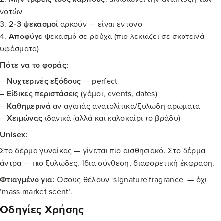
νοτών
3.
2-3 ψεκασμοί
αρκούν — είναι έντονο
4.
Αποφύγε
ψεκασμό σε ρούχα (πιο λεκιάζει σε σκοτεινά
υφάσματα)
Πότε να το φοράς:
–
Νυχτερινές εξόδους
— perfect
–
Είδικες περιστάσεις
(γάμοι, events, dates)
–
Καθημερινά
αν αγαπάς ανατολίτικα/ξυλώδη αρώματα
–
Χειμώνας
ιδανικά (αλλά και καλοκαίρι το βράδυ)
Unisex:
Στο δέρμα γυναίκας — γίνεται πιο αισθησιακό. Στο δέρμα
άντρα — πιο ξυλώδες. Ίδια σύνθεση, διαφορετική έκφραση.
Φτιαγμένο για:
Όσους θέλουν ‘signature fragrance’ — όχι
‘mass market scent’.
Οδηγίες Χρήσης