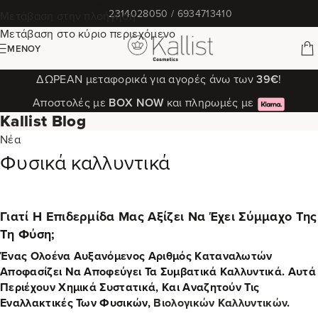
✆
2314028050 / 6934713410
Μετάβαση στην πλοήγηση
Μετάβαση στο κύριο περιεχόμενο
ΜΕΝΟΎ
ΔΩΡΕΑΝ μεταφορικά για αγορές άνω των
39€
!
Αποστολές με
ΒΟΧ ΝΟW
και πληρωμές με
Kallist Blog
Νέα
Φυσικά καλλυντικά
Γιατί Η Επιδερμίδα Μας Αξίζει Να Έχει Σύμμαχο Της
Τη Φύση;
Ένας Ολοένα Αυξανόμενος Αριθμός Καταναλωτών
Αποφασίζει Να Αποφεύγει Τα Συμβατικά Καλλυντικά. Αυτά
Περιέχουν Χημικά Συστατικά, Και Αναζητούν Τις
Εναλλακτικές Των Φυσικών,
Βιολογικών Καλλυντικών
.