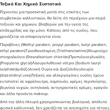
Τοξικά Και Χημικά Συστατικά
Ρίχνοντας μια προσεκτική ματιά στις ετικέτες των
συμβατικών καλλυντικών, θα δείτε ότι περιέχουν μια σειρά
τοξινών και χημικών, βλαβερών για την υγεία της
επιδερμίδας και όχι μόνο. Κάποιες από τις ουσίες, που
χρειάζεται να αποφεύγονται είναι:
Παραβένες (Methyl paraben, propyl paraben, butyl paraben,
ethyl paraben)Τριαιθανολαμίνη (Triethanolamine)Χλωριούχο
στεαραλκόνιο (Stearalkonium chloride)Προπυλενογλυκόλη
(Propylene glycol)Λαουρυλοθειικό νάτριο (Sodium lauryl
sulphate)Ιμιδαζολινική Ουρία και Διαζολιδινυλουρία
(diazolidinyl urea)Τοξικές και αλλεργιογόνες ουσίες έχουν
εντοπιστεί σε αφρόλουτρα, σαμπουάν, κρέμες περιποίησης,
βερνίκια νυχιών, αντηλιακά, αντιγηραντικές κρέμες, κραγιόν
και άλλα προιόντα makeup.
Από την άλλη πλευρά χρησιμοποιώντας βιολογικά, απόλυτα
φυσικά καλλυντικά
, δεν χρειάζεται να ανησυχείτε για τέτοιες