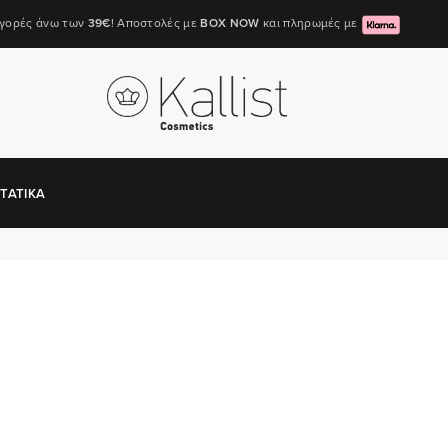
αγορές άνω των
39€
! Αποστολές με
ΒΟΧ ΝΟW
και πληρωμές με
ΤΑΤΙΚΆ