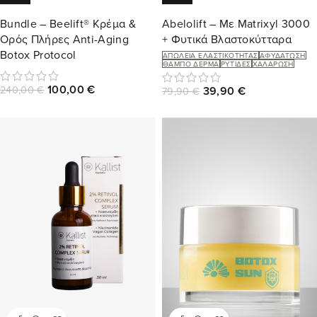
Bundle – Beelift® Κρέμα &
Abelolift – Με Matrixyl 3000
Ορός Πλήρες Anti-Aging
+ Φυτικά Βλαστοκύτταρα
Botox Protocol
ΑΠΏΛΕΙΑ ΕΛΑΣΤΙΚΌΤΗΤΑΣ
ΑΦΥΔΆΤΩΣΗ
ΘΑΜΠΌ ΔΈΡΜΑ
ΡΥΤΊΔΕΣ
ΧΑΛΆΡΩΣΗ
100,00
€
240,00
€
39,90
€
79,90
€