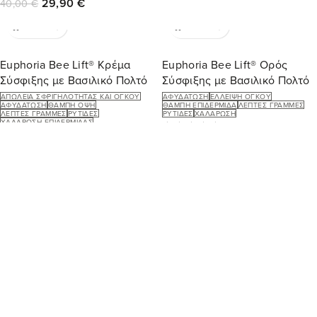
29,90
€
40,00
€
Euphoria Bee Lift® Κρέμα
Euphoria Bee Lift® Ορός
Σύσφιξης με Βασιλικό Πολτό
Σύσφιξης με Βασιλικό Πολτό
ΑΠΏΛΕΙΑ ΣΦΡΙΓΗΛΌΤΗΤΑΣ ΚΑΙ ΌΓΚΟΥ
ΑΦΥΔΆΤΩΣΗ
ΈΛΛΕΙΨΗ ΌΓΚΟΥ
ΑΦΥΔΆΤΩΣΗ
ΘΑΜΠΉ ΌΨΗ
ΘΑΜΠΉ ΕΠΙΔΕΡΜΊΔΑ
ΛΕΠΤΈΣ ΓΡΑΜΜΈΣ
ΛΕΠΤΈΣ ΓΡΑΜΜΈΣ
ΡΥΤΊΔΕΣ
ΡΥΤΊΔΕΣ
ΧΑΛΆΡΩΣΗ
ΧΑΛΆΡΩΣΗ ΕΠΙΔΕΡΜΊΔΑΣ
29,90
€
29,90
€
-50%
Frozen Greek Botanical®
Κρέμα Εφέ Botox
ΑΦΥΔΆΤΩΣΗ
ΘΑΜΠΌ ΔΈΡΜΑ
ΛΙΠΑΡΌΤΗΤΑ
ΠΑΝΆΔΕΣ
ΡΥΤΊΔΕΣ
ΧΑΛΆΡΩΣΗ
25,00
€
50,00
€