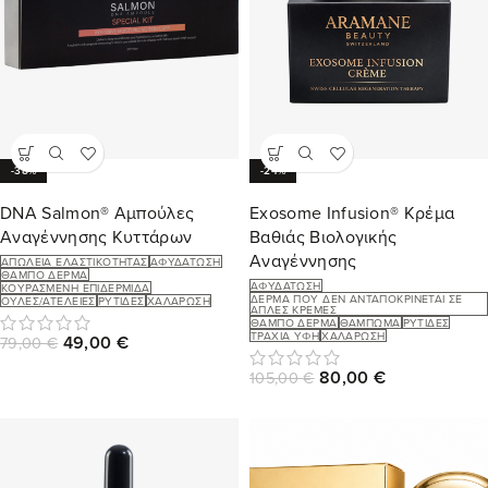
-38%
-24%
DNA Salmon® Αμπούλες
Exosome Infusion® Κρέμα
Αναγέννησης Κυττάρων
Βαθιάς Βιολογικής
Αναγέννησης
ΑΠΏΛΕΙΑ ΕΛΑΣΤΙΚΌΤΗΤΑΣ
ΑΦΥΔΆΤΩΣΗ
ΘΑΜΠΌ ΔΈΡΜΑ
ΑΦΥΔΆΤΩΣΗ
ΚΟΥΡΑΣΜΈΝΗ ΕΠΙΔΕΡΜΊΔΑ
ΔΈΡΜΑ ΠΟΥ ΔΕΝ ΑΝΤΑΠΟΚΡΊΝΕΤΑΙ ΣΕ
ΟΥΛΈΣ/ΑΤΈΛΕΙΕΣ
ΡΥΤΊΔΕΣ
ΧΑΛΆΡΩΣΗ
ΑΠΛΈΣ ΚΡΈΜΕΣ
ΘΑΜΠΌ ΔΈΡΜΑ
ΘΆΜΠΩΜΑ
ΡΥΤΊΔΕΣ
ΤΡΑΧΙΆ ΥΦΉ
ΧΑΛΆΡΩΣΗ
49,00
€
79,00
€
80,00
€
105,00
€