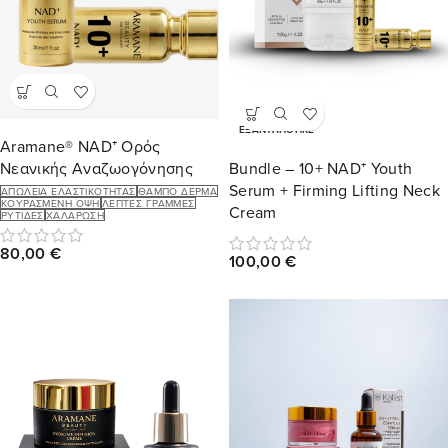
ΕΞΑΝΤΛΉΘΗΚΕ
Aramane® NAD⁺ Ορός
Νεανικής Αναζωογόνησης
Bundle – 10+ NAD⁺ Youth
Serum + Firming Lifting Neck
ΑΠΏΛΕΙΑ ΕΛΑΣΤΙΚΌΤΗΤΑΣ
ΘΑΜΠΌ ΔΈΡΜΑ
ΚΟΥΡΑΣΜΈΝΗ ΌΨΗ
ΛΕΠΤΈΣ ΓΡΑΜΜΈΣ
Cream
ΡΥΤΊΔΕΣ
ΧΑΛΆΡΩΣΗ
80,00
€
100,00
€