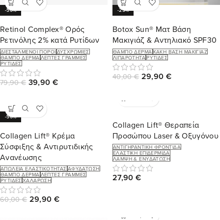
-50%
-25%
Retinol Complex® Ορός
Botox Sun® Ματ Βάση
Ρετινόλης 2% κατά Ρυτίδων
Μακιγιάζ & Αντηλιακό SPF30
ΔΙΕΣΤΑΛΜΈΝΟΙ ΠΌΡΟΙ
ΔΥΣΧΡΩΜΊΕΣ
ΘΑΜΠΌ ΔΈΡΜΑ
ΚΑΚΉ ΒΆΣΗ ΜΑΚΙΓΙΆΖ
ΘΑΜΠΌ ΔΈΡΜΑ
ΛΕΠΤΈΣ ΓΡΑΜΜΈΣ
ΛΙΠΑΡΌΤΗΤΑ
ΡΥΤΊΔΕΣ
ΡΥΤΊΔΕΣ
29,90
€
40,00
€
39,90
€
79,90
€
-50%
Collagen Lift® Θεραπεία
Collagen Lift® Κρέμα
Προσώπου Laser & Οξυγόνου
Σύσφιξης & Αντιρυτιδικής
ΑΝΤΙΓΗΡΑΝΤΙΚΉ ΦΡΟΝΤΊΔΑ
ΕΛΑΣΤΙΚΉ ΕΠΙΔΕΡΜΊΔΑ
Ανανέωσης
ΛΆΜΨΗ & ΕΝΥΔΆΤΩΣΗ
ΑΠΏΛΕΙΑ ΕΛΑΣΤΙΚΌΤΗΤΑΣ
ΑΦΥΔΆΤΩΣΗ
ΘΑΜΠΌ ΔΈΡΜΑ
ΛΕΠΤΈΣ ΓΡΑΜΜΈΣ
27,90
€
ΡΥΤΊΔΕΣ
ΧΑΛΆΡΩΣΗ
29,90
€
60,00
€