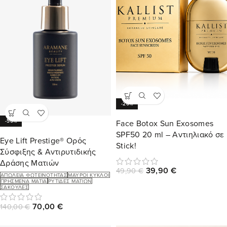
-20%
-50%
Face Botox Sun Exosomes
SPF50 20 ml – Αντιηλιακό σε
Eye Lift Prestige® Ορός
Stick!
Σύσφιξης & Αντιρυτιδικής
Δράσης Ματιών
39,90
€
49,90
€
ΑΠΏΛΕΙΑ ΦΩΤΕΙΝΌΤΗΤΑΣ
ΜΑΎΡΟΙ ΚΎΚΛΟΙ
ΠΡΗΣΜΈΝΑ ΜΆΤΙΑ
ΡΥΤΊΔΕΣ ΜΑΤΙΏΝ
ΣΑΚΟΎΛΕΣ
70,00
€
140,00
€