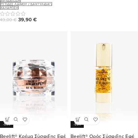
ΑΦΥΔΆΤΩΣΗ
ΡΥΤΊΔΕΣ ΛΑΙΜΟΎ (“ΔΑΧΤΥΛΊΔΙΑ”)
ΧΑΛΆΡΩΣΗ
39,90
€
49,00
€
-50%
-50%
Beelift® Κρέμα Σύσφιξης Εφέ
Beelift® Ορός Σύσφιξης Εφέ