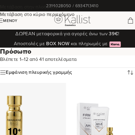
✆
2314028050 / 6934713410
Μετάβαση στην πλοήγηση
Μετάβαση στο κύριο περιεχόμενο
ΜΕΝΟΎ
ΔΩΡΕΑΝ μεταφορικά για αγορές άνω των
39€
!
Αποστολές με
ΒΟΧ ΝΟW
και πληρωμές με
Πρόσωπο
Βλέπετε 1–12 από 41 αποτελέσματα
Εμφάνιση πλευρικής γραμμής