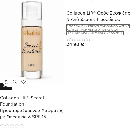
Collagen Lift® Ορός Σύσφιξης
& Ανόρθωσης Προσώπου
ΑΠΏΛΕΙΑ ΕΛΑΣΤΙΚΌΤΗΤΑΣ
ΘΑΜΠΌ ΔΈΡΜΑ
ΛΕΠΤΈΣ ΓΡΑΜΜΈΣ
ΜΑΎΡΟΙ ΚΎΚΛΟΙ
ΠΡΉΞΙΜΟ ΜΑΤΙΏΝ
ΡΥΤΊΔΕΣ
ΧΑΛΆΡΩΣΗ
24,90
€
-25%
Collagen Lift® Secret
Foundation
Προσαρμοζόμενου Χρώματος
με Θεραπεία & SPF 15