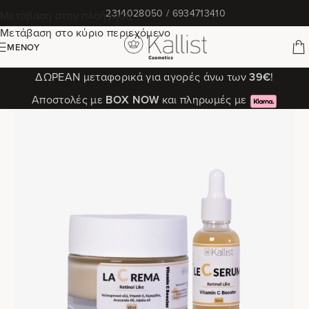
✆
2314028050 / 6934713410
Μετάβαση στην πλοήγηση
Μετάβαση στο κύριο περιεχόμενο
ΜΕΝΟΎ
ΔΩΡΕΑΝ μεταφορικά για αγορές άνω των
39€
!
Αποστολές με
ΒΟΧ ΝΟW
και πληρωμές με