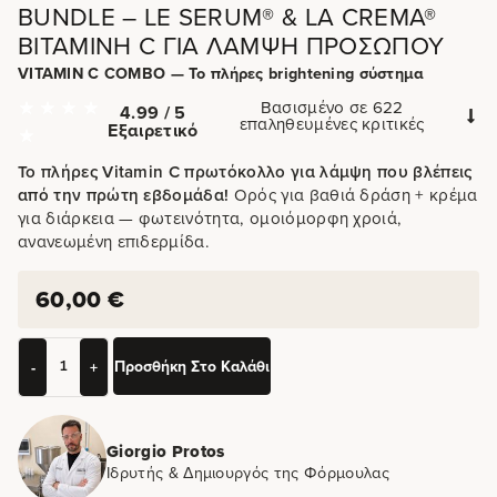
BUNDLE – LE SERUM® & LA CREMA®
ΒΙΤΑΜΊΝΗ C ΓΙΑ ΛΆΜΨΗ ΠΡΟΣΏΠΟΥ
VITAMIN C COMBO — Το πλήρες brightening σύστημα
Βασισμένο σε 622
4.99 / 5
επαληθευμένες κριτικές
Εξαιρετικό
Το πλήρες Vitamin C πρωτόκολλο για λάμψη που βλέπεις
από την πρώτη εβδομάδα!
Ορός για βαθιά δράση + κρέμα
για διάρκεια — φωτεινότητα, ομοιόμορφη χροιά,
ανανεωμένη επιδερμίδα.
60,00
€
Προσθήκη Στο Καλάθι
-
+
Giorgio Protos
Ιδρυτής & Δημιουργός της Φόρμουλας