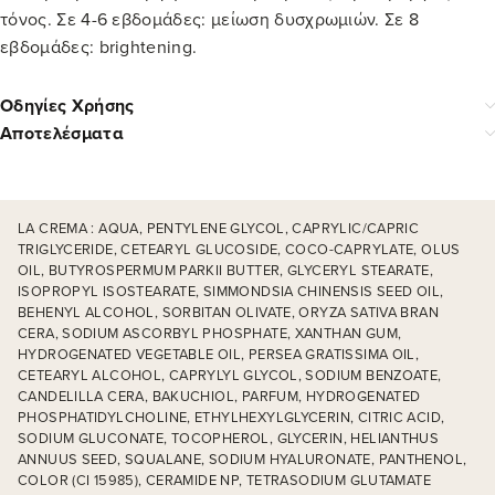
τόνος. Σε 4-6 εβδομάδες: μείωση δυσχρωμιών. Σε 8
εβδομάδες: brightening.
Οδηγίες Χρήσης
Αποτελέσματα
LA CREMA : AQUA, PENTYLENE GLYCOL, CAPRYLIC/CAPRIC
TRIGLYCERIDE, CETEARYL GLUCOSIDE, COCO-CAPRYLATE, OLUS
OIL, BUTYROSPERMUM PARKII BUTTER, GLYCERYL STEARATE,
ISOPROPYL ISOSTEARATE, SIMMONDSIA CHINENSIS SEED OIL,
BEHENYL ALCOHOL, SORBITAN OLIVATE, ORYZA SATIVA BRAN
CERA, SODIUM ASCORBYL PHOSPHATE, XANTHAN GUM,
HYDROGENATED VEGETABLE OIL, PERSEA GRATISSIMA OIL,
CETEARYL ALCOHOL, CAPRYLYL GLYCOL, SODIUM BENZOATE,
CANDELILLA CERA, BAKUCHIOL, PARFUM, HYDROGENATED
PHOSPHATIDYLCHOLINE, ETHYLHEXYLGLYCERIN, CITRIC ACID,
SODIUM GLUCONATE, TOCOPHEROL, GLYCERIN, HELIANTHUS
ANNUUS SEED, SQUALANE, SODIUM HYALURONATE, PANTHENOL,
COLOR (CI 15985), CERAMIDE NP, TETRASODIUM GLUTAMATE