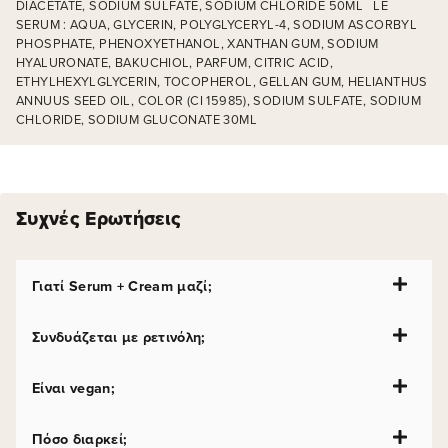
DIACETATE, SODIUM SULFATE, SODIUM CHLORIDE 50ML LE
SERUM : AQUA, GLYCERIN, POLYGLYCERYL-4, SODIUM ASCORBYL
PHOSPHATE, PHENOXYETHANOL, XANTHAN GUM, SODIUM
HYALURONATE, BAKUCHIOL, PARFUM, CITRIC ACID,
ETHYLHEXYLGLYCERIN, TOCOPHEROL, GELLAN GUM, HELIANTHUS
ANNUUS SEED OIL, COLOR (CI 15985), SODIUM SULFATE, SODIUM
CHLORIDE, SODIUM GLUCONATE 30ML
Συχνές Ερωτήσεις
Γιατί Serum + Cream μαζί;
Συνδυάζεται με ρετινόλη;
Είναι vegan;
Πόσο διαρκεί;