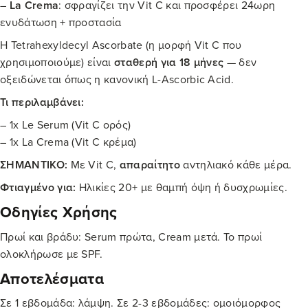
–
La Crema
: σφραγίζει την Vit C και προσφέρει 24ωρη
ενυδάτωση + προστασία
Η Tetrahexyldecyl Ascorbate (η μορφή Vit C που
χρησιμοποιούμε) είναι
σταθερή για 18 μήνες
— δεν
οξειδώνεται όπως η κανονική L-Ascorbic Acid.
Τι περιλαμβάνει:
– 1x Le Serum (Vit C ορός)
– 1x La Crema (Vit C κρέμα)
ΣΗΜΑΝΤΙΚΟ:
Με Vit C,
απαραίτητο
αντηλιακό κάθε μέρα.
Φτιαγμένο για:
Ηλικίες 20+ με θαμπή όψη ή δυσχρωμίες.
Οδηγίες Χρήσης
Πρωί και βράδυ: Serum πρώτα, Cream μετά. Το πρωί
ολοκλήρωσε με SPF.
Αποτελέσματα
Σε 1 εβδομάδα: λάμψη. Σε 2-3 εβδομάδες: ομοιόμορφος