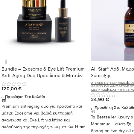
Bundle – Exosome & Eye Lift Premium
All Star® Λάδι Μαυ
Anti-Aging Duo Προσώπου & Ματιών
Σύσφιξης
ΑΤΈΛΕΙΕΣ ΕΠΙΔΕΡΜΊΔΑΣ
ΈΛΛ
ΘΑΜΠΌ ΚΑΙ ΑΦΥΔΑΤΩΜΈΝΟ
120,00
€
ΜΑΎΡΙΣΜΑ
ΧΑΛΆΡΩΣΗ ΣΏΜ
Προσθήκη Στο Καλάθι
24,90
€
Premium anti-aging duo για πρόσωπο και
Προσθήκη Στο Καλάθ
μάτια: Exosome για βαθιά κυτταρική
Το Bestseller luxury o
ανανέωση και Eye Lift για lifting και
Μαύρισμα + σύσφιξη +
ανόρθωση της περιοχής των ματιών. Η πιο
δράση σε ένα dry oil
ολοκληρωμένη πρόταση αντιγήρανσης της