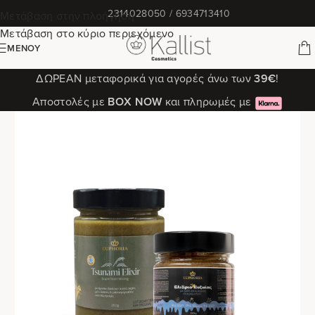
✆
2314028050 / 6934713410
Μετάβαση στην πλοήγηση
Μετάβαση στο κύριο περιεχόμενο
ΜΕΝΟΎ
ΔΩΡΕΑΝ μεταφορικά για αγορές άνω των
39€
!
Αποστολές με
ΒΟΧ ΝΟW
και πληρωμές με