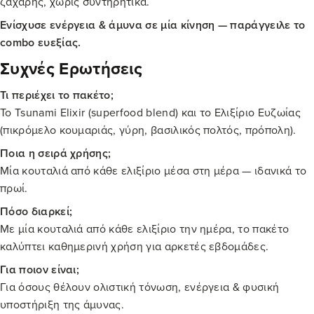
ζάχαρης, χωρίς συντηρητικά.
Ενίσχυσε ενέργεια & άμυνα σε μία κίνηση — παράγγειλε το
combo ευεξίας.
Συχνές Ερωτήσεις
Τι περιέχει το πακέτο;
Το Tsunami Elixir (superfood blend) και το Ελιξίριο Ευζωίας
(πικρόμελο κουμαριάς, γύρη, βασιλικός πολτός, πρόπολη).
Ποια η σειρά χρήσης;
Μία κουταλιά από κάθε ελιξίριο μέσα στη μέρα — ιδανικά το
πρωί.
Πόσο διαρκεί;
Με μία κουταλιά από κάθε ελιξίριο την ημέρα, το πακέτο
καλύπτει καθημερινή χρήση για αρκετές εβδομάδες.
Για ποιον είναι;
Για όσους θέλουν ολιστική τόνωση, ενέργεια & φυσική
υποστήριξη της άμυνας.