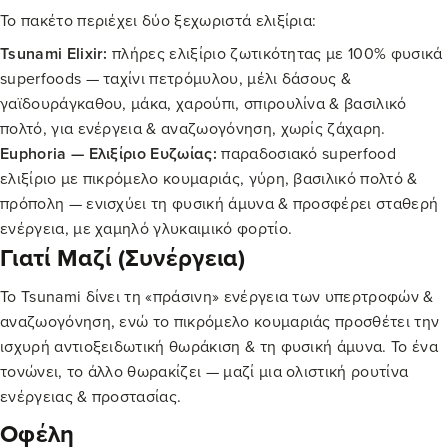
Το πακέτο περιέχει δύο ξεχωριστά ελιξίρια:
Tsunami Elixir:
πλήρες ελιξίριο ζωτικότητας με 100% φυσικά
superfoods — ταχίνι πετρόμυλου, μέλι δάσους &
γαϊδουράγκαθου, μάκα, χαρούπι, σπιρουλίνα & βασιλικό
πολτό, για ενέργεια & αναζωογόνηση, χωρίς ζάχαρη.
Euphoria — Ελιξίριο Ευζωίας:
παραδοσιακό superfood
ελιξίριο με πικρόμελο κουμαριάς, γύρη, βασιλικό πολτό &
πρόπολη — ενισχύει τη φυσική άμυνα & προσφέρει σταθερή
ενέργεια, με χαμηλό γλυκαιμικό φορτίο.
Γιατί Μαζί (συνέργεια)
Το Tsunami δίνει τη «πράσινη» ενέργεια των υπερτροφών &
αναζωογόνηση, ενώ το πικρόμελο κουμαριάς προσθέτει την
ισχυρή αντιοξειδωτική θωράκιση & τη φυσική άμυνα. Το ένα
τονώνει, το άλλο θωρακίζει — μαζί μια ολιστική ρουτίνα
ενέργειας & προστασίας.
Οφέλη